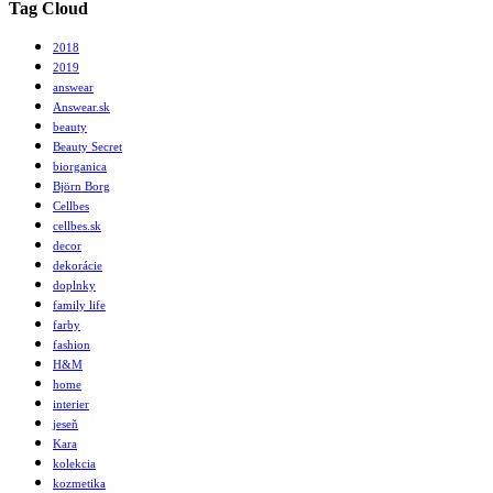
Tag Cloud
2018
2019
answear
Answear.sk
beauty
Beauty Secret
biorganica
Björn Borg
Cellbes
cellbes.sk
decor
dekorácie
doplnky
family life
farby
fashion
H&M
home
interier
jeseň
Kara
kolekcia
kozmetika