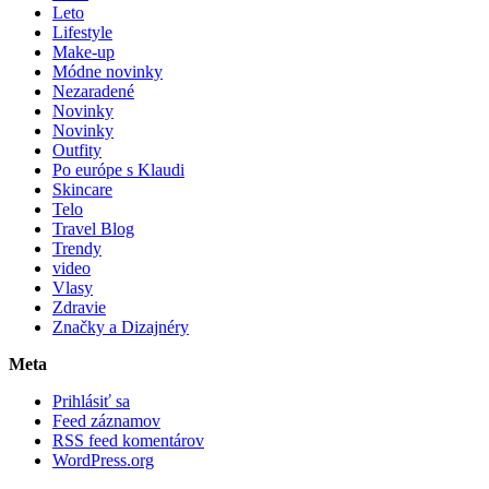
Leto
Lifestyle
Make-up
Módne novinky
Nezaradené
Novinky
Novinky
Outfity
Po európe s Klaudi
Skincare
Telo
Travel Blog
Trendy
video
Vlasy
Zdravie
Značky a Dizajnéry
Meta
Prihlásiť sa
Feed záznamov
RSS feed komentárov
WordPress.org