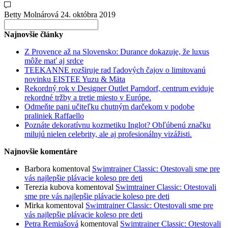
Betty Molnárová
24. októbra 2019
Search
for:
Najnovšie články
Z Provence až na Slovensko: Durance dokazuje, že luxus
môže mať aj srdce
TEEKANNE rozširuje rad ľadových čajov o limitovanú
novinku EISTEE Yuzu & Mäta
Rekordný rok v Designer Outlet Parndorf, centrum eviduje
rekordné tržby a tretie miesto v Európe.
Odmeňte pani učiteľku chutným darčekom v podobe
praliniek Raffaello
Poznáte dekoratívnu kozmetiku Inglot? Obľúbenú značku
milujú nielen celebrity, ale aj profesionálny vizážisti.
Najnovšie komentáre
Barbora
komentoval
Swimtrainer Classic: Otestovali sme pre
vás najlepšie plávacie koleso pre deti
Terezia kubova
komentoval
Swimtrainer Classic: Otestovali
sme pre vás najlepšie plávacie koleso pre deti
Mirka
komentoval
Swimtrainer Classic: Otestovali sme pre
vás najlepšie plávacie koleso pre deti
Petra Remiašová
komentoval
Swimtrainer Classic: Otestovali