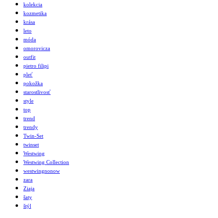
kolekcia
kozmetika
krása
leto
móda
omorovicza
outfit
pietro filipi
pleť
pokožka
starostlivosť
style
top
trend
trendy
Twin-Set
twinset
Westwing
Westwing Collection
westwingnonow
zara
Ziaja
šaty
štýl