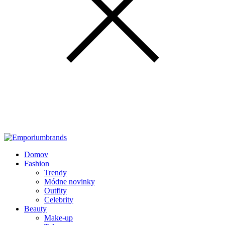
Domov
Fashion
Trendy
Módne novinky
Outfity
Celebrity
Beauty
Make-up