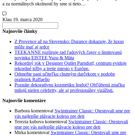
a za normálnych okolností by sme si tieto…
Klau
19. marca 2020
Search
for:
Najnovšie články
Z Provence až na Slovensko: Durance dokazuje, že luxus
môže mať aj srdce
TEEKANNE rozširuje rad ľadových čajov o limitovanú
novinku EISTEE Yuzu & Mäta
Rekordný rok v Designer Outlet Parndorf, centrum eviduje
rekordné tržby a tretie miesto v Európe.
Odmeňte pani učiteľku chutným darčekom v podobe
praliniek Raffaello
Poznáte dekoratívnu kozmetiku Inglot? Obľúbenú značku
milujú nielen celebrity, ale aj profesionálny vizážisti.
Najnovšie komentáre
Barbora
komentoval
Swimtrainer Classic: Otestovali sme pre
vás najlepšie plávacie koleso pre deti
Terezia kubova
komentoval
Swimtrainer Classic: Otestovali
sme pre vás najlepšie plávacie koleso pre deti
Mirka
komentoval
Swimtrainer Classic: Otestovali sme pre