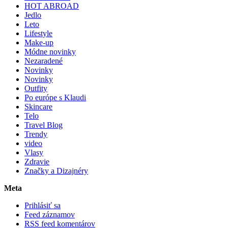
HOT ABROAD
Jedlo
Leto
Lifestyle
Make-up
Módne novinky
Nezaradené
Novinky
Novinky
Outfity
Po európe s Klaudi
Skincare
Telo
Travel Blog
Trendy
video
Vlasy
Zdravie
Značky a Dizajnéry
Meta
Prihlásiť sa
Feed záznamov
RSS feed komentárov