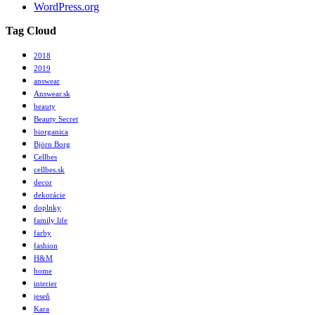
WordPress.org
Tag Cloud
2018
2019
answear
Answear.sk
beauty
Beauty Secret
biorganica
Björn Borg
Cellbes
cellbes.sk
decor
dekorácie
doplnky
family life
farby
fashion
H&M
home
interier
jeseň
Kara