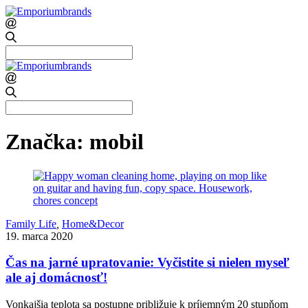
Search
for:
Search
for:
Značka:
mobil
Family Life
,
Home&Decor
19. marca 2020
Čas na jarné upratovanie: Vyčistite si nielen myseľ
ale aj domácnosť!
Vonkajšia teplota sa postupne približuje k príjemným 20 stupňom