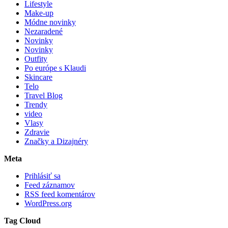
Lifestyle
Make-up
Módne novinky
Nezaradené
Novinky
Novinky
Outfity
Po európe s Klaudi
Skincare
Telo
Travel Blog
Trendy
video
Vlasy
Zdravie
Značky a Dizajnéry
Meta
Prihlásiť sa
Feed záznamov
RSS feed komentárov
WordPress.org
Tag Cloud