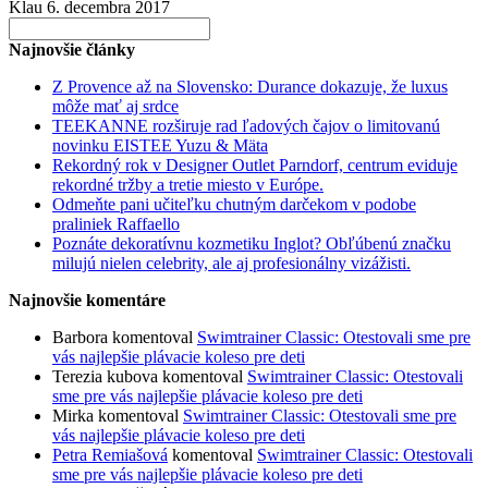
Klau
6. decembra 2017
Search
for:
Najnovšie články
Z Provence až na Slovensko: Durance dokazuje, že luxus
môže mať aj srdce
TEEKANNE rozširuje rad ľadových čajov o limitovanú
novinku EISTEE Yuzu & Mäta
Rekordný rok v Designer Outlet Parndorf, centrum eviduje
rekordné tržby a tretie miesto v Európe.
Odmeňte pani učiteľku chutným darčekom v podobe
praliniek Raffaello
Poznáte dekoratívnu kozmetiku Inglot? Obľúbenú značku
milujú nielen celebrity, ale aj profesionálny vizážisti.
Najnovšie komentáre
Barbora
komentoval
Swimtrainer Classic: Otestovali sme pre
vás najlepšie plávacie koleso pre deti
Terezia kubova
komentoval
Swimtrainer Classic: Otestovali
sme pre vás najlepšie plávacie koleso pre deti
Mirka
komentoval
Swimtrainer Classic: Otestovali sme pre
vás najlepšie plávacie koleso pre deti
Petra Remiašová
komentoval
Swimtrainer Classic: Otestovali
sme pre vás najlepšie plávacie koleso pre deti