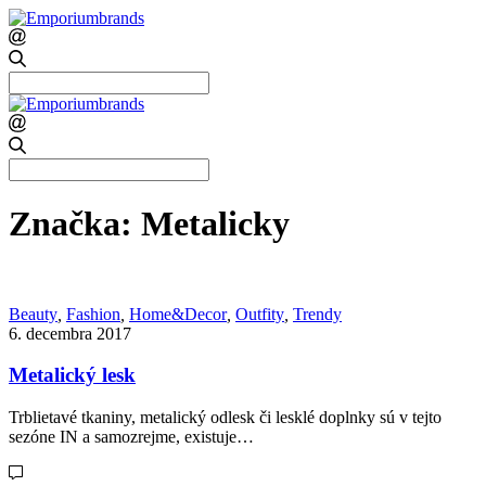
Search
for:
Search
for:
Značka:
Metalicky
Beauty
,
Fashion
,
Home&Decor
,
Outfity
,
Trendy
6. decembra 2017
Metalický lesk
Trblietavé tkaniny, metalický odlesk či lesklé doplnky sú v tejto
sezóne IN a samozrejme, existuje…