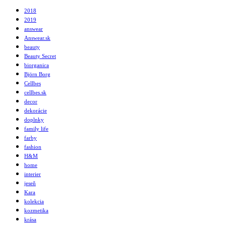
2018
2019
answear
Answear.sk
beauty
Beauty Secret
biorganica
Björn Borg
Cellbes
cellbes.sk
decor
dekorácie
doplnky
family life
farby
fashion
H&M
home
interier
jeseň
Kara
kolekcia
kozmetika
krása