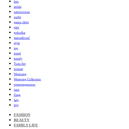
leto
móda
omorovicza
outfit
pietro filipi
pleť
pokožka
starostlivosť
style
top
trend
trendy
Twin-Set
twinset
Westwing
Westwing Collection
westwingnonow
zara
Ziaja
šaty
štýl
FASHION
BEAUTY
FAMILY LIFE