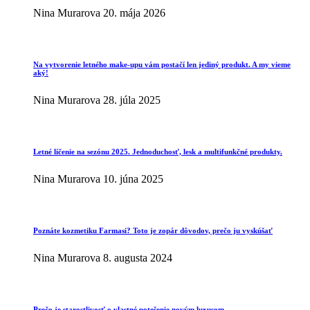
Nina Murarova
20. mája 2026
Na vytvorenie letného make-upu vám postačí len jediný produkt. A my vieme
aký!
Nina Murarova
28. júla 2025
Letné líčenie na sezónu 2025. Jednoduchosť, lesk a multifunkčné produkty.
Nina Murarova
10. júna 2025
Poznáte kozmetiku Farmasi? Toto je zopár dôvodov, prečo ju vyskúšať
Nina Murarova
8. augusta 2024
Prečo je starostlivosť o vlastné potešenie novým luxusom