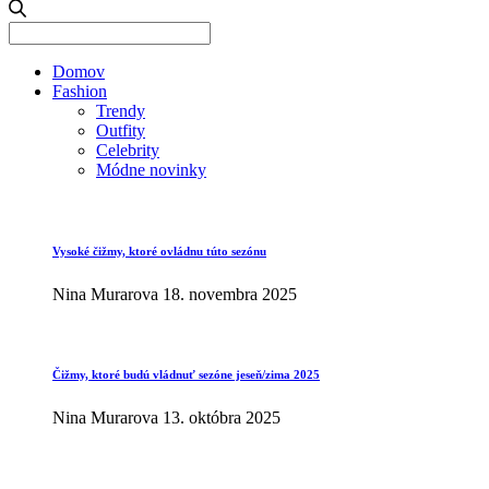
Search
for:
Domov
Fashion
Trendy
Outfity
Celebrity
Módne novinky
Vysoké čižmy, ktoré ovládnu túto sezónu
Nina Murarova
18. novembra 2025
Čižmy, ktoré budú vládnuť sezóne jeseň/zima 2025
Nina Murarova
13. októbra 2025