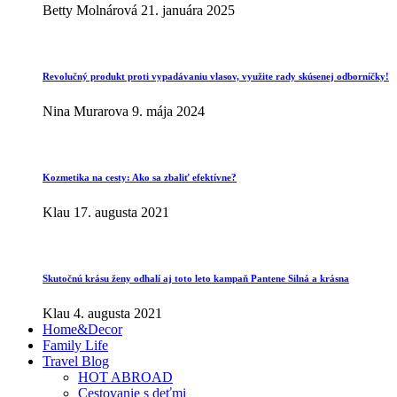
Betty Molnárová
21. januára 2025
Revolučný produkt proti vypadávaniu vlasov, využite rady skúsenej odborníčky!
Nina Murarova
9. mája 2024
Kozmetika na cesty: Ako sa zbaliť efektívne?
Klau
17. augusta 2021
Skutočnú krásu ženy odhalí aj toto leto kampaň Pantene Silná a krásna
Klau
4. augusta 2021
Home&Decor
Family Life
Travel Blog
HOT ABROAD
Cestovanie s deťmi