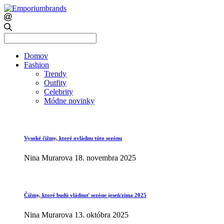
Search
for:
Domov
Fashion
Trendy
Outfity
Celebrity
Módne novinky
Vysoké čižmy, ktoré ovládnu túto sezónu
Nina Murarova
18. novembra 2025
Čižmy, ktoré budú vládnuť sezóne jeseň/zima 2025
Nina Murarova
13. októbra 2025