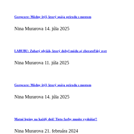
Gorpcore: Módny štýl, ktorý spája prírodu s mestom
Nina Murarova
14. júla 2025
LABUBU: Zubatý plyšák, ktorý dobyl módu aj zberateľský svet
Nina Murarova
11. júla 2025
Gorpcore: Módny štýl, ktorý spája prírodu s mestom
Nina Murarova
14. júla 2025
Matné legíny na každý deň! Tieto farby musíte vyskúšať!
Nina Murarova
21. februára 2024