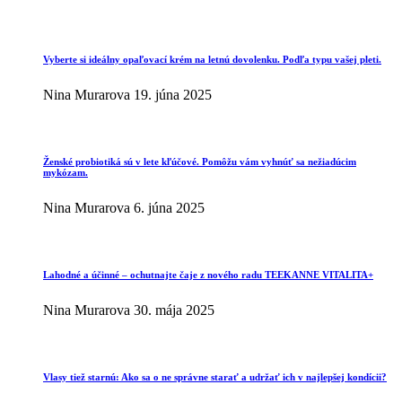
Vyberte si ideálny opaľovací krém na letnú dovolenku. Podľa typu vašej pleti.
Nina Murarova
19. júna 2025
Ženské probiotiká sú v lete kľúčové. Pomôžu vám vyhnúť sa nežiadúcim
mykózam.
Nina Murarova
6. júna 2025
Lahodné a účinné – ochutnajte čaje z nového radu TEEKANNE VITALITA+
Nina Murarova
30. mája 2025
Vlasy tiež starnú: Ako sa o ne správne starať a udržať ich v najlepšej kondícii?