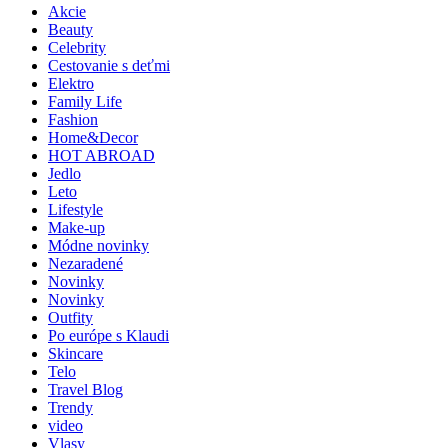
Akcie
Beauty
Celebrity
Cestovanie s deťmi
Elektro
Family Life
Fashion
Home&Decor
HOT ABROAD
Jedlo
Leto
Lifestyle
Make-up
Módne novinky
Nezaradené
Novinky
Novinky
Outfity
Po európe s Klaudi
Skincare
Telo
Travel Blog
Trendy
video
Vlasy