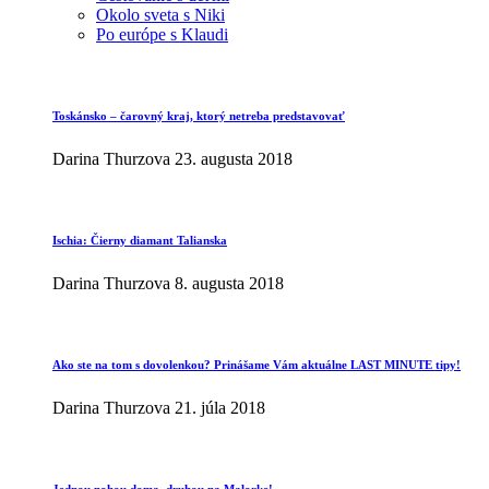
Okolo sveta s Niki
Po európe s Klaudi
Toskánsko – čarovný kraj, ktorý netreba predstavovať
Darina Thurzova
23. augusta 2018
Ischia: Čierny diamant Talianska
Darina Thurzova
8. augusta 2018
Ako ste na tom s dovolenkou? Prinášame Vám aktuálne LAST MINUTE tipy!
Darina Thurzova
21. júla 2018
Jednou nohou doma, druhou na Malorke!