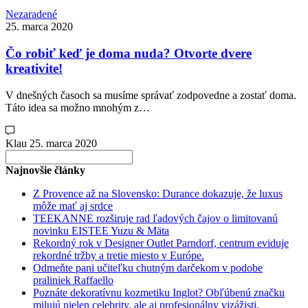
Nezaradené
25. marca 2020
Čo robiť keď je doma nuda? Otvorte dvere
kreativite!
V dnešných časoch sa musíme správať zodpovedne a zostať doma.
Táto idea sa možno mnohým z…
Klau
25. marca 2020
Search
for:
Najnovšie články
Z Provence až na Slovensko: Durance dokazuje, že luxus
môže mať aj srdce
TEEKANNE rozširuje rad ľadových čajov o limitovanú
novinku EISTEE Yuzu & Mäta
Rekordný rok v Designer Outlet Parndorf, centrum eviduje
rekordné tržby a tretie miesto v Európe.
Odmeňte pani učiteľku chutným darčekom v podobe
praliniek Raffaello
Poznáte dekoratívnu kozmetiku Inglot? Obľúbenú značku
milujú nielen celebrity, ale aj profesionálny vizážisti.