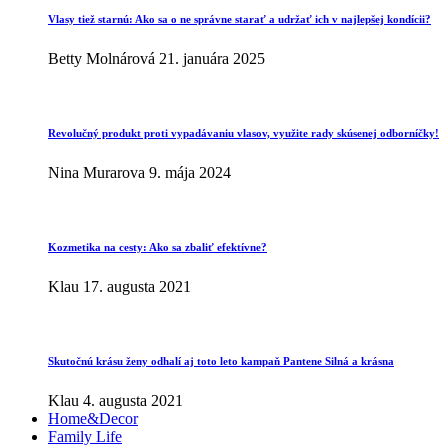
Vlasy tiež starnú: Ako sa o ne správne starať a udržať ich v najlepšej kondícii?
Betty Molnárová
21. januára 2025
Revolučný produkt proti vypadávaniu vlasov, využite rady skúsenej odborníčky!
Nina Murarova
9. mája 2024
Kozmetika na cesty: Ako sa zbaliť efektívne?
Klau
17. augusta 2021
Skutočnú krásu ženy odhalí aj toto leto kampaň Pantene Silná a krásna
Klau
4. augusta 2021
Home&Decor
Family Life