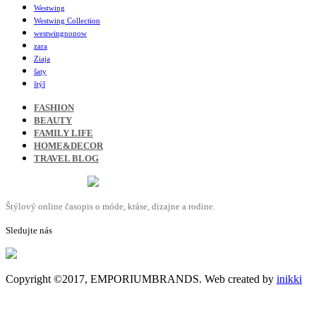
Westwing
Westwing Collection
westwingnonow
zara
Ziaja
šaty
štýl
FASHION
BEAUTY
FAMILY LIFE
HOME&DECOR
TRAVEL BLOG
Štýlový online časopis o móde, kráse, dizajne a rodine.
Sledujte nás
Copyright ©2017, EMPORIUMBRANDS. Web created by
inikki