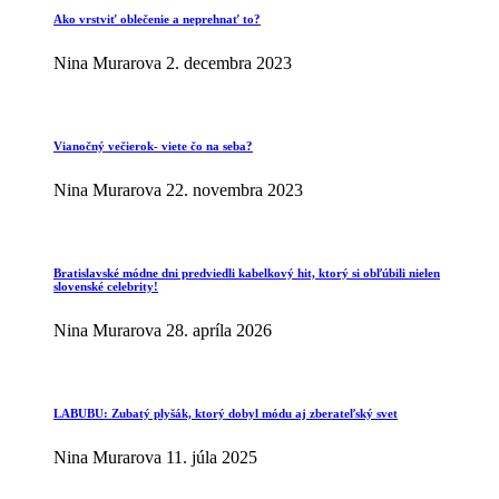
Ako vrstviť oblečenie a neprehnať to?
Nina Murarova
2. decembra 2023
Vianočný večierok- viete čo na seba?
Nina Murarova
22. novembra 2023
Bratislavské módne dni predviedli kabelkový hit, ktorý si obľúbili nielen
slovenské celebrity!
Nina Murarova
28. apríla 2026
LABUBU: Zubatý plyšák, ktorý dobyl módu aj zberateľský svet
Nina Murarova
11. júla 2025