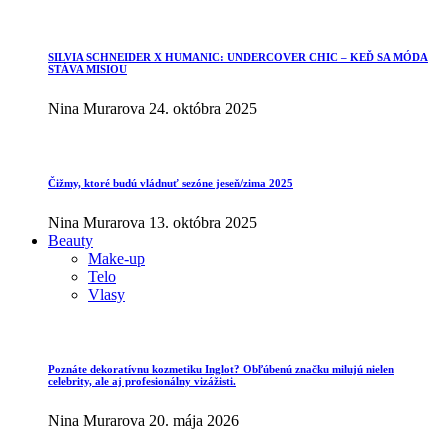
SILVIA SCHNEIDER X HUMANIC: UNDERCOVER CHIC – KEĎ SA MÓDA
STÁVA MISIOU
Nina Murarova
24. októbra 2025
Čižmy, ktoré budú vládnuť sezóne jeseň/zima 2025
Nina Murarova
13. októbra 2025
Beauty
Make-up
Telo
Vlasy
Poznáte dekoratívnu kozmetiku Inglot? Obľúbenú značku milujú nielen
celebrity, ale aj profesionálny vizážisti.
Nina Murarova
20. mája 2026