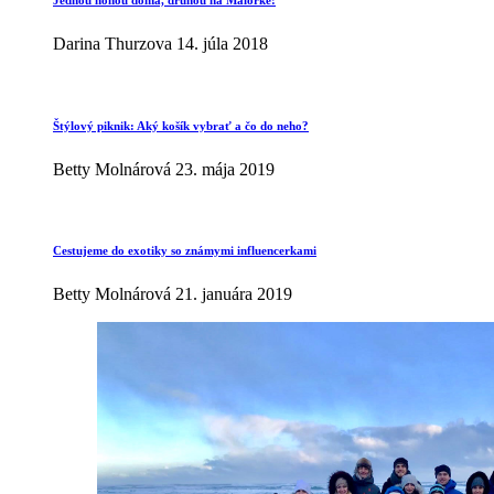
Darina Thurzova
14. júla 2018
Štýlový piknik: Aký košík vybrať a čo do neho?
Betty Molnárová
23. mája 2019
Cestujeme do exotiky so známymi influencerkami
Betty Molnárová
21. januára 2019