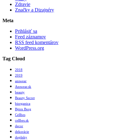
Zdravie
Značky a Dizajnéry
Meta
Prihlásiť sa
Feed záznamov
RSS feed komentárov
WordPress.org
Tag Cloud
2018
2019
answear
Answear.sk
beauty
Beauty Secret
biorganica
Björn Borg
Cellbes
cellbes.sk
decor
dekorácie
doplnky