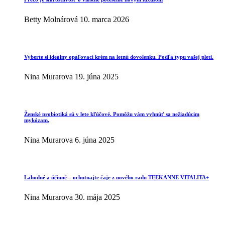
Betty Molnárová
10. marca 2026
Vyberte si ideálny opaľovací krém na letnú dovolenku. Podľa typu vašej pleti.
Nina Murarova
19. júna 2025
Ženské probiotiká sú v lete kľúčové. Pomôžu vám vyhnúť sa nežiadúcim
mykózam.
Nina Murarova
6. júna 2025
Lahodné a účinné – ochutnajte čaje z nového radu TEEKANNE VITALITA+
Nina Murarova
30. mája 2025