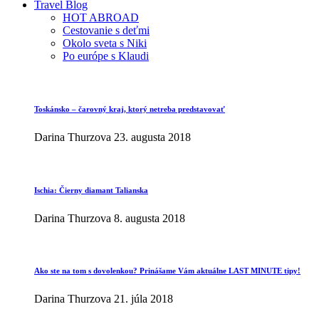
Travel Blog
HOT ABROAD
Cestovanie s deťmi
Okolo sveta s Niki
Po európe s Klaudi
Toskánsko – čarovný kraj, ktorý netreba predstavovať
Darina Thurzova
23. augusta 2018
Ischia: Čierny diamant Talianska
Darina Thurzova
8. augusta 2018
Ako ste na tom s dovolenkou? Prinášame Vám aktuálne LAST MINUTE tipy!
Darina Thurzova
21. júla 2018