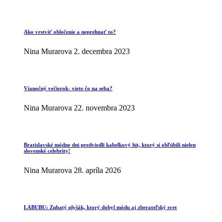
Ako vrstviť oblečenie a neprehnať to?
Nina Murarova
2. decembra 2023
Vianočný večierok- viete čo na seba?
Nina Murarova
22. novembra 2023
Bratislavské módne dni predviedli kabelkový hit, ktorý si obľúbili nielen
slovenské celebrity!
Nina Murarova
28. apríla 2026
LABUBU: Zubatý plyšák, ktorý dobyl módu aj zberateľský svet