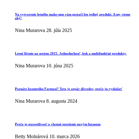
Na vytvorenie letného make-upu vám postačí len jediný produkt. A my vieme
aký!
Nina Murarova
28. júla 2025
Letné líčenie na sezónu 2025. Jednoduchosť, lesk a multifunkčné produkty.
Nina Murarova
10. júna 2025
Poznáte kozmetiku Farmasi? Toto je zopár dôvodov, prečo ju vyskúšať
Nina Murarova
8. augusta 2024
Prečo je starostlivosť o vlastné potešenie novým luxusom
Betty Molnárová
10. marca 2026