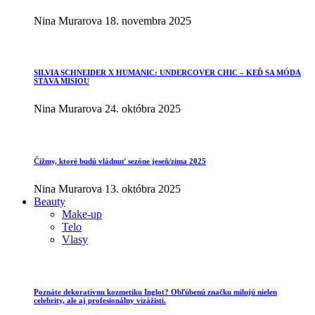
Nina Murarova
18. novembra 2025
SILVIA SCHNEIDER X HUMANIC: UNDERCOVER CHIC – KEĎ SA MÓDA
STÁVA MISIOU
Nina Murarova
24. októbra 2025
Čižmy, ktoré budú vládnuť sezóne jeseň/zima 2025
Nina Murarova
13. októbra 2025
Beauty
Make-up
Telo
Vlasy
Poznáte dekoratívnu kozmetiku Inglot? Obľúbenú značku milujú nielen
celebrity, ale aj profesionálny vizážisti.