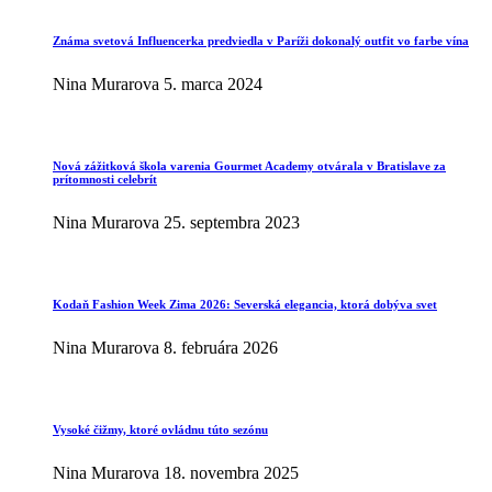
Známa svetová Influencerka predviedla v Paríži dokonalý outfit vo farbe vína
Nina Murarova
5. marca 2024
Nová zážitková škola varenia Gourmet Academy otvárala v Bratislave za
prítomnosti celebrít
Nina Murarova
25. septembra 2023
Kodaň Fashion Week Zima 2026: Severská elegancia, ktorá dobýva svet
Nina Murarova
8. februára 2026
Vysoké čižmy, ktoré ovládnu túto sezónu
Nina Murarova
18. novembra 2025