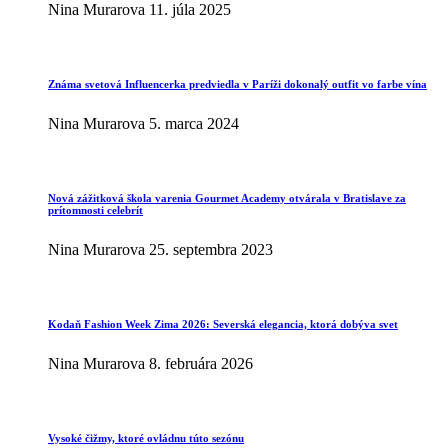
Nina Murarova
11. júla 2025
Známa svetová Influencerka predviedla v Paríži dokonalý outfit vo farbe vína
Nina Murarova
5. marca 2024
Nová zážitková škola varenia Gourmet Academy otvárala v Bratislave za
prítomnosti celebrít
Nina Murarova
25. septembra 2023
Kodaň Fashion Week Zima 2026: Severská elegancia, ktorá dobýva svet
Nina Murarova
8. februára 2026
Vysoké čižmy, ktoré ovládnu túto sezónu