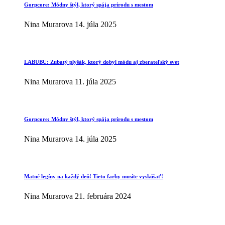
Gorpcore: Módny štýl, ktorý spája prírodu s mestom
Nina Murarova
14. júla 2025
LABUBU: Zubatý plyšák, ktorý dobyl módu aj zberateľský svet
Nina Murarova
11. júla 2025
Gorpcore: Módny štýl, ktorý spája prírodu s mestom
Nina Murarova
14. júla 2025
Matné legíny na každý deň! Tieto farby musíte vyskúšať!
Nina Murarova
21. februára 2024