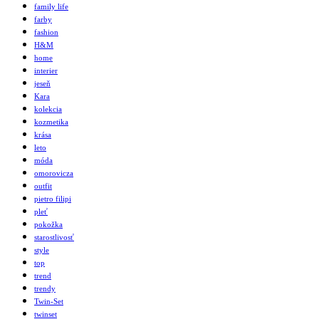
family life
farby
fashion
H&M
home
interier
jeseň
Kara
kolekcia
kozmetika
krása
leto
móda
omorovicza
outfit
pietro filipi
pleť
pokožka
starostlivosť
style
top
trend
trendy
Twin-Set
twinset