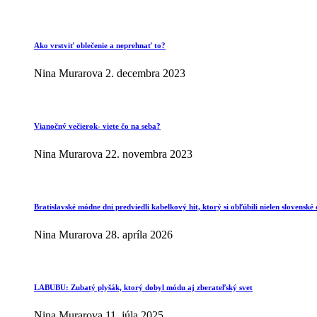
Ako vrstviť oblečenie a neprehnať to?
Nina Murarova
2. decembra 2023
Vianočný večierok- viete čo na seba?
Nina Murarova
22. novembra 2023
Bratislavské módne dni predviedli kabelkový hit, ktorý si obľúbili nielen slovenské 
Nina Murarova
28. apríla 2026
LABUBU: Zubatý plyšák, ktorý dobyl módu aj zberateľský svet
Nina Murarova
11. júla 2025