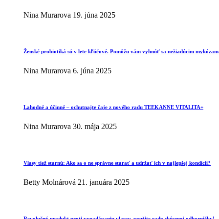
Nina Murarova
19. júna 2025
Ženské probiotiká sú v lete kľúčové. Pomôžu vám vyhnúť sa nežiadúcim mykózam
Nina Murarova
6. júna 2025
Lahodné a účinné – ochutnajte čaje z nového radu TEEKANNE VITALITA+
Nina Murarova
30. mája 2025
Vlasy tiež starnú: Ako sa o ne správne starať a udržať ich v najlepšej kondícii?
Betty Molnárová
21. januára 2025
Revolučný produkt proti vypadávaniu vlasov, využite rady skúsenej odborníčky!