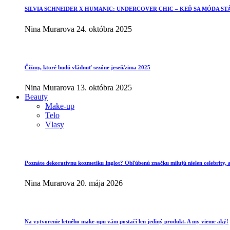
SILVIA SCHNEIDER X HUMANIC: UNDERCOVER CHIC – KEĎ SA MÓDA ST
Nina Murarova
24. októbra 2025
Čižmy, ktoré budú vládnuť sezóne jeseň/zima 2025
Nina Murarova
13. októbra 2025
Beauty
Make-up
Telo
Vlasy
Poznáte dekoratívnu kozmetiku Inglot? Obľúbenú značku milujú nielen celebrity, al
Nina Murarova
20. mája 2026
Na vytvorenie letného make-upu vám postačí len jediný produkt. A my vieme aký!