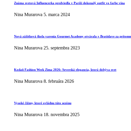
Známa svetová Influencerka predviedla v Paríži dokonalý outfit vo farbe vína
Nina Murarova
5. marca 2024
Nová zážitková škola varenia Gourmet Academy otvárala v Bratislave za prítomno
Nina Murarova
25. septembra 2023
Kodaň Fashion Week Zima 2026: Severská elegancia, ktorá dobýva svet
Nina Murarova
8. februára 2026
Vysoké čižmy, ktoré ovládnu túto sezónu
Nina Murarova
18. novembra 2025