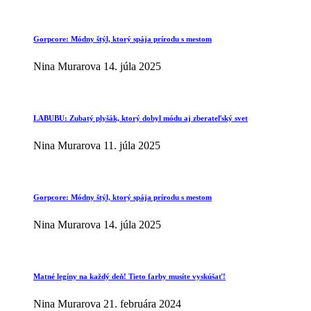
Gorpcore: Módny štýl, ktorý spája prírodu s mestom
Nina Murarova
14. júla 2025
LABUBU: Zubatý plyšák, ktorý dobyl módu aj zberateľský svet
Nina Murarova
11. júla 2025
Gorpcore: Módny štýl, ktorý spája prírodu s mestom
Nina Murarova
14. júla 2025
Matné legíny na každý deň! Tieto farby musíte vyskúšať!
Nina Murarova
21. februára 2024