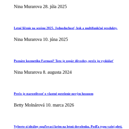
Nina Murarova
28. júla 2025
Letné líčenie na sezónu 2025. Jednoduchosť, lesk a multifunkčné produkty.
Nina Murarova
10. júna 2025
Poznáte kozmetiku Farmasi? Toto je zopár dôvodov, prečo ju vyskúšať
Nina Murarova
8. augusta 2024
Prečo je starostlivosť o vlastné potešenie novým luxusom
Betty Molnárová
10. marca 2026
Vyberte si ideálny opaľovací krém na letnú dovolenku. Podľa typu vašej pleti.