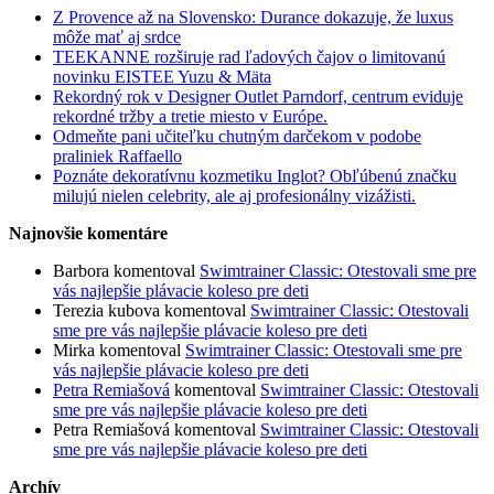
Z Provence až na Slovensko: Durance dokazuje, že luxus
môže mať aj srdce
TEEKANNE rozširuje rad ľadových čajov o limitovanú
novinku EISTEE Yuzu & Mäta
Rekordný rok v Designer Outlet Parndorf, centrum eviduje
rekordné tržby a tretie miesto v Európe.
Odmeňte pani učiteľku chutným darčekom v podobe
praliniek Raffaello
Poznáte dekoratívnu kozmetiku Inglot? Obľúbenú značku
milujú nielen celebrity, ale aj profesionálny vizážisti.
Najnovšie komentáre
Barbora
komentoval
Swimtrainer Classic: Otestovali sme pre
vás najlepšie plávacie koleso pre deti
Terezia kubova
komentoval
Swimtrainer Classic: Otestovali
sme pre vás najlepšie plávacie koleso pre deti
Mirka
komentoval
Swimtrainer Classic: Otestovali sme pre
vás najlepšie plávacie koleso pre deti
Petra Remiašová
komentoval
Swimtrainer Classic: Otestovali
sme pre vás najlepšie plávacie koleso pre deti
Petra Remiašová
komentoval
Swimtrainer Classic: Otestovali
sme pre vás najlepšie plávacie koleso pre deti
Archív