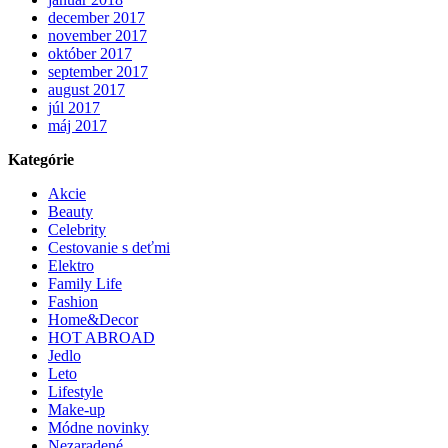
december 2017
november 2017
október 2017
september 2017
august 2017
júl 2017
máj 2017
Kategórie
Akcie
Beauty
Celebrity
Cestovanie s deťmi
Elektro
Family Life
Fashion
Home&Decor
HOT ABROAD
Jedlo
Leto
Lifestyle
Make-up
Módne novinky
Nezaradené