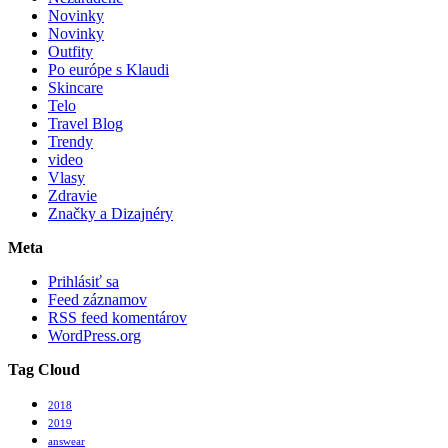
Novinky
Novinky
Outfity
Po európe s Klaudi
Skincare
Telo
Travel Blog
Trendy
video
Vlasy
Zdravie
Značky a Dizajnéry
Meta
Prihlásiť sa
Feed záznamov
RSS feed komentárov
WordPress.org
Tag Cloud
2018
2019
answear