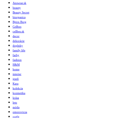
Answear.sk
beauty
Beauty Secret
biorganica
Björn Borg
Cellbes
cellbes.sk
decor
dekorácie
doplnky
family life
farby
fashion
H&M
home
interier
jeseň
Kara
kolekcia
kozmetika
krása
leto
móda
omorovicza
outfit