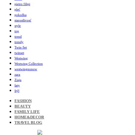
pietro filipi
pleť
pokožka
starostlivosť
style
top
trend
trendy
Twin-Set
twinset
Westwing
Westwing Collection
westwingnonow
zara
Ziaja
šaty
štýl
FASHION
BEAUTY
FAMILY LIFE
HOME&DECOR
TRAVEL BLOG