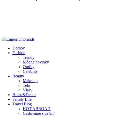
Domov
Fashion
Trendy
Módne novinky
Outfity
Celebrity
Beauty
Make-up
Telo
Vlasy
Home&Decor
Family Life
Travel Blog
HOT ABROAD
Cestovanie s deťmi