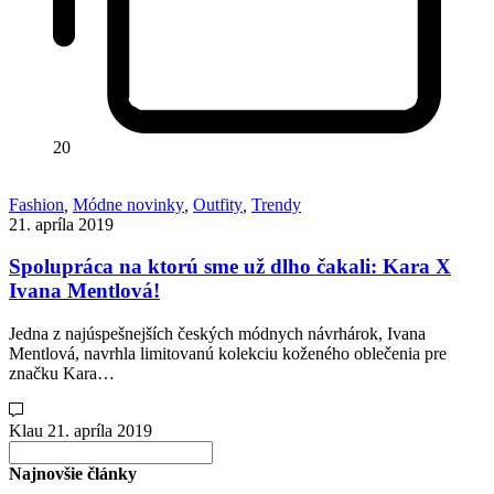
20
Fashion
,
Módne novinky
,
Outfity
,
Trendy
21. apríla 2019
Spolupráca na ktorú sme už dlho čakali: Kara X
Ivana Mentlová!
Jedna z najúspešnejších českých módnych návrhárok, Ivana
Mentlová, navrhla limitovanú kolekciu koženého oblečenia pre
značku Kara…
Klau
21. apríla 2019
Search
for:
Najnovšie články