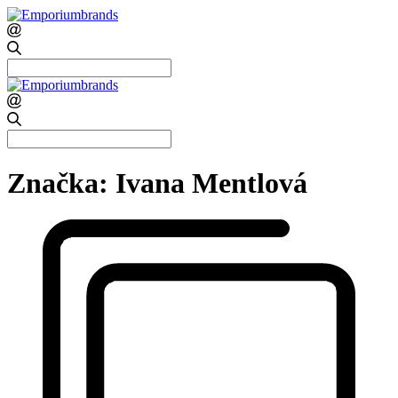
Search
for:
Search
for:
Značka:
Ivana Mentlová