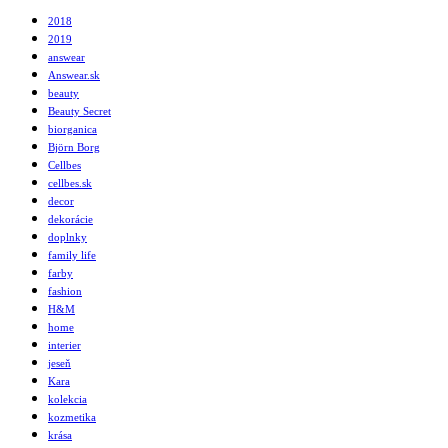
2018
2019
answear
Answear.sk
beauty
Beauty Secret
biorganica
Björn Borg
Cellbes
cellbes.sk
decor
dekorácie
doplnky
family life
farby
fashion
H&M
home
interier
jeseň
Kara
kolekcia
kozmetika
krása