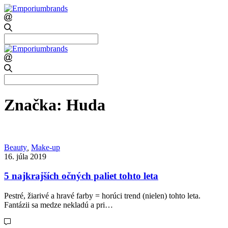
Search
for:
Search
for:
Značka:
Huda
Beauty
,
Make-up
16. júla 2019
5 najkrajších očných paliet tohto leta
Pestré, žiarivé a hravé farby = horúci trend (nielen) tohto leta.
Fantázii sa medze nekladú a pri…