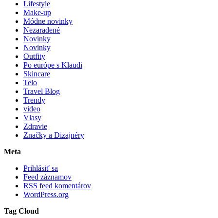
Lifestyle
Make-up
Módne novinky
Nezaradené
Novinky
Novinky
Outfity
Po európe s Klaudi
Skincare
Telo
Travel Blog
Trendy
video
Vlasy
Zdravie
Značky a Dizajnéry
Meta
Prihlásiť sa
Feed záznamov
RSS feed komentárov
WordPress.org
Tag Cloud