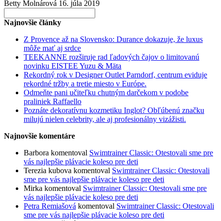
Betty Molnárová
16. júla 2019
Search
for:
Najnovšie články
Z Provence až na Slovensko: Durance dokazuje, že luxus
môže mať aj srdce
TEEKANNE rozširuje rad ľadových čajov o limitovanú
novinku EISTEE Yuzu & Mäta
Rekordný rok v Designer Outlet Parndorf, centrum eviduje
rekordné tržby a tretie miesto v Európe.
Odmeňte pani učiteľku chutným darčekom v podobe
praliniek Raffaello
Poznáte dekoratívnu kozmetiku Inglot? Obľúbenú značku
milujú nielen celebrity, ale aj profesionálny vizážisti.
Najnovšie komentáre
Barbora
komentoval
Swimtrainer Classic: Otestovali sme pre
vás najlepšie plávacie koleso pre deti
Terezia kubova
komentoval
Swimtrainer Classic: Otestovali
sme pre vás najlepšie plávacie koleso pre deti
Mirka
komentoval
Swimtrainer Classic: Otestovali sme pre
vás najlepšie plávacie koleso pre deti
Petra Remiašová
komentoval
Swimtrainer Classic: Otestovali
sme pre vás najlepšie plávacie koleso pre deti