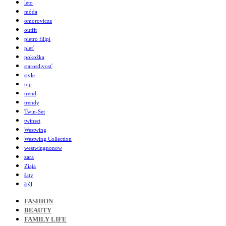
leto
móda
omorovicza
outfit
pietro filipi
pleť
pokožka
starostlivosť
style
top
trend
trendy
Twin-Set
twinset
Westwing
Westwing Collection
westwingnonow
zara
Ziaja
šaty
štýl
FASHION
BEAUTY
FAMILY LIFE