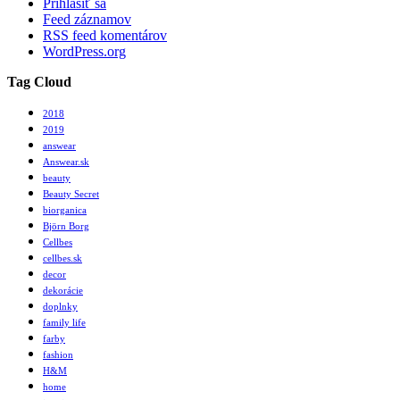
Prihlásiť sa
Feed záznamov
RSS feed komentárov
WordPress.org
Tag Cloud
2018
2019
answear
Answear.sk
beauty
Beauty Secret
biorganica
Björn Borg
Cellbes
cellbes.sk
decor
dekorácie
doplnky
family life
farby
fashion
H&M
home