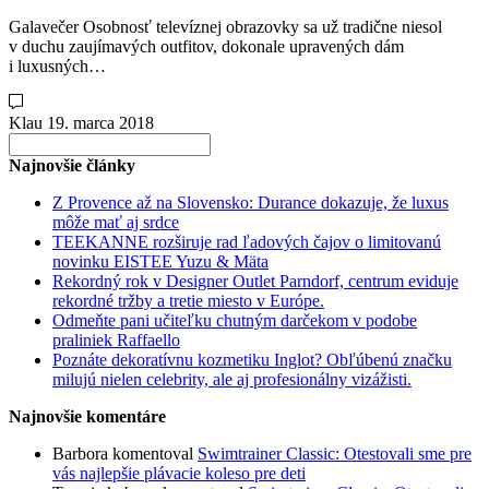
Galavečer Osobnosť televíznej obrazovky sa už tradične niesol
v duchu zaujímavých outfitov, dokonale upravených dám
i luxusných…
Klau
19. marca 2018
Search
for:
Najnovšie články
Z Provence až na Slovensko: Durance dokazuje, že luxus
môže mať aj srdce
TEEKANNE rozširuje rad ľadových čajov o limitovanú
novinku EISTEE Yuzu & Mäta
Rekordný rok v Designer Outlet Parndorf, centrum eviduje
rekordné tržby a tretie miesto v Európe.
Odmeňte pani učiteľku chutným darčekom v podobe
praliniek Raffaello
Poznáte dekoratívnu kozmetiku Inglot? Obľúbenú značku
milujú nielen celebrity, ale aj profesionálny vizážisti.
Najnovšie komentáre
Barbora
komentoval
Swimtrainer Classic: Otestovali sme pre
vás najlepšie plávacie koleso pre deti