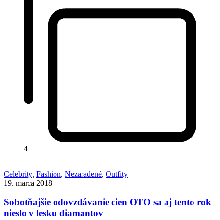
4
Celebrity
,
Fashion
,
Nezaradené
,
Outfity
19. marca 2018
Sobotňajšie odovzdávanie cien OTO sa aj tento rok
nieslo v lesku diamantov