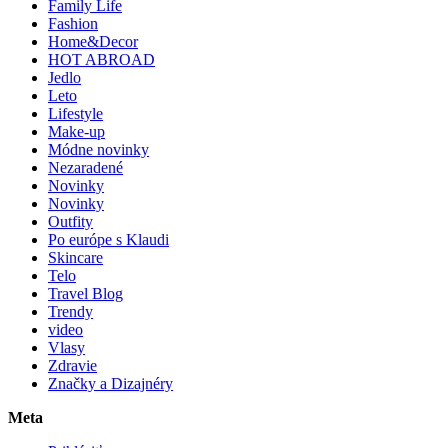
Family Life
Fashion
Home&Decor
HOT ABROAD
Jedlo
Leto
Lifestyle
Make-up
Módne novinky
Nezaradené
Novinky
Novinky
Outfity
Po európe s Klaudi
Skincare
Telo
Travel Blog
Trendy
video
Vlasy
Zdravie
Značky a Dizajnéry
Meta