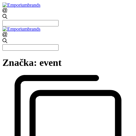
Search
for:
Search
for:
Značka:
event