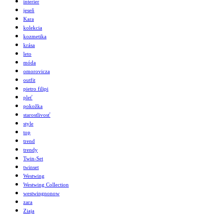
interier
jeseň
Kara
kolekcia
kozmetika
krása
leto
móda
omorovicza
outfit
pietro filipi
pleť
pokožka
starostlivosť
style
top
trend
trendy
Twin-Set
twinset
Westwing
Westwing Collection
westwingnonow
zara
Ziaja