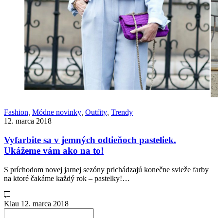
Fashion
,
Módne novinky
,
Outfity
,
Trendy
12. marca 2018
Vyfarbite sa v jemných odtieňoch pasteliek.
Ukážeme vám ako na to!
S príchodom novej jarnej sezóny prichádzajú konečne svieže farby
na ktoré čakáme každý rok – pastelky!…
Klau
12. marca 2018
Search