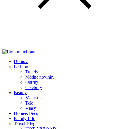
Domov
Fashion
Trendy
Módne novinky
Outfity
Celebrity
Beauty
Make-up
Telo
Vlasy
Home&Decor
Family Life
Travel Blog
HOT ABROAD