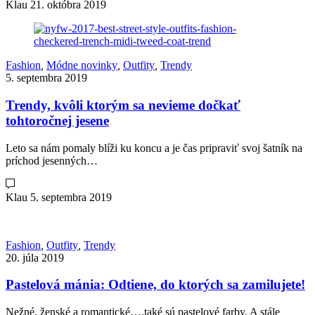
Klau
21. októbra 2019
Fashion
,
Módne novinky
,
Outfity
,
Trendy
5. septembra 2019
Trendy, kvôli ktorým sa nevieme dočkať
tohtoročnej jesene
Leto sa nám pomaly blíži ku koncu a je čas pripraviť svoj šatník na
príchod jesenných…
Klau
5. septembra 2019
Fashion
,
Outfity
,
Trendy
20. júla 2019
Pastelová mánia: Odtiene, do ktorých sa zamilujete!
Nežné, ženské a romantické….také sú pastelové farby. A stále