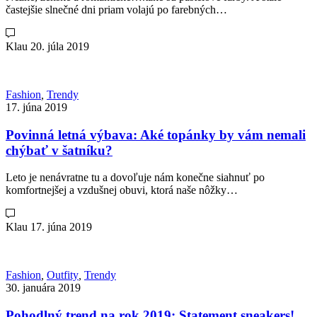
častejšie slnečné dni priam volajú po farebných…
Klau
20. júla 2019
Fashion
,
Trendy
17. júna 2019
Povinná letná výbava: Aké topánky by vám nemali
chýbať v šatníku?
Leto je nenávratne tu a dovoľuje nám konečne siahnuť po
komfortnejšej a vzdušnej obuvi, ktorá naše nôžky…
Klau
17. júna 2019
Fashion
,
Outfity
,
Trendy
30. januára 2019
Pohodlný trend na rok 2019: Statement sneakers!