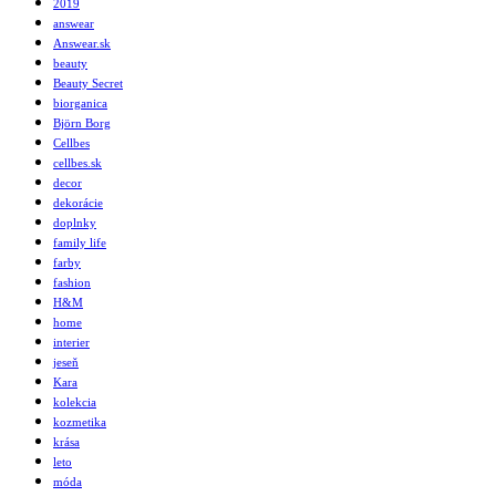
2019
answear
Answear.sk
beauty
Beauty Secret
biorganica
Björn Borg
Cellbes
cellbes.sk
decor
dekorácie
doplnky
family life
farby
fashion
H&M
home
interier
jeseň
Kara
kolekcia
kozmetika
krása
leto
móda