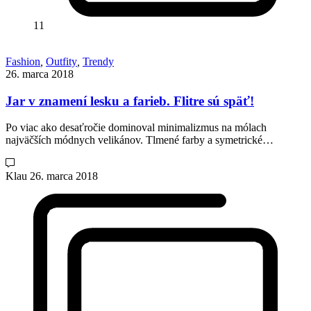
11
Fashion
,
Outfity
,
Trendy
26. marca 2018
Jar v znamení lesku a farieb. Flitre sú späť!
Po viac ako desaťročie dominoval minimalizmus na mólach
najväčších módnych velikánov. Tlmené farby a symetrické…
Klau
26. marca 2018