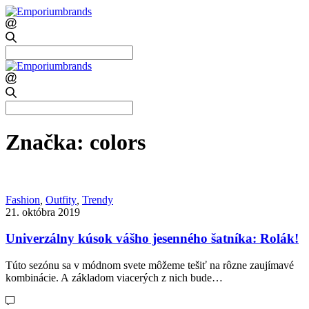
Search
for:
Search
for:
Značka:
colors
Fashion
,
Outfity
,
Trendy
21. októbra 2019
Univerzálny kúsok vášho jesenného šatníka: Rolák!
Túto sezónu sa v módnom svete môžeme tešiť na rôzne zaujímavé
kombinácie. A základom viacerých z nich bude…