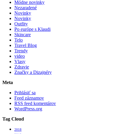
Módne novinky
Nezaradené
Novinky
Novinky
Outfity
Po európe s Klaudi
Skincare
Telo
Travel Blog
Trendy
video
Vlasy
Zdravie
Značky a Dizajnéry
Meta
Prihlásiť sa
Feed záznamov
RSS feed komentárov
WordPress.org
Tag Cloud
2018