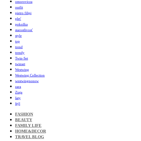
omorovicza
outfit
pietro filipi
pleť
pokožka
starostlivosť
style
top
trend
trendy
Twin-Set
twinset
Westwing
Westwing Collection
westwingnonow
zara
Ziaja
šaty
štýl
FASHION
BEAUTY
FAMILY LIFE
HOME&DECOR
TRAVEL BLOG