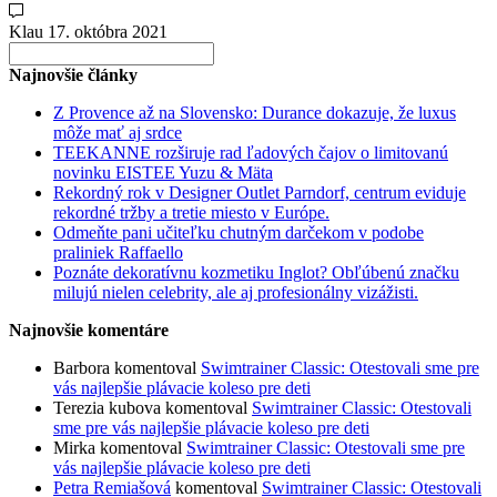
Klau
17. októbra 2021
Search
for:
Najnovšie články
Z Provence až na Slovensko: Durance dokazuje, že luxus
môže mať aj srdce
TEEKANNE rozširuje rad ľadových čajov o limitovanú
novinku EISTEE Yuzu & Mäta
Rekordný rok v Designer Outlet Parndorf, centrum eviduje
rekordné tržby a tretie miesto v Európe.
Odmeňte pani učiteľku chutným darčekom v podobe
praliniek Raffaello
Poznáte dekoratívnu kozmetiku Inglot? Obľúbenú značku
milujú nielen celebrity, ale aj profesionálny vizážisti.
Najnovšie komentáre
Barbora
komentoval
Swimtrainer Classic: Otestovali sme pre
vás najlepšie plávacie koleso pre deti
Terezia kubova
komentoval
Swimtrainer Classic: Otestovali
sme pre vás najlepšie plávacie koleso pre deti
Mirka
komentoval
Swimtrainer Classic: Otestovali sme pre
vás najlepšie plávacie koleso pre deti
Petra Remiašová
komentoval
Swimtrainer Classic: Otestovali