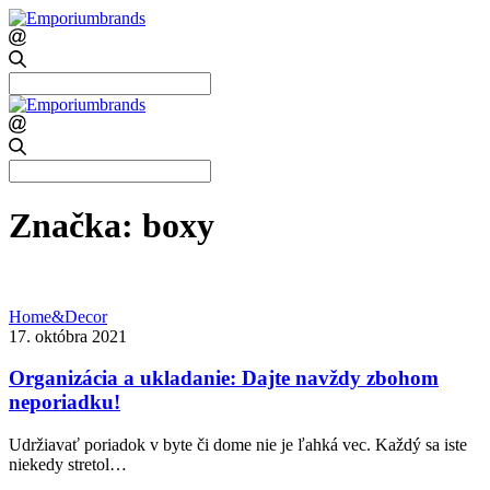
Search
for:
Search
for:
Značka:
boxy
Home&Decor
17. októbra 2021
Organizácia a ukladanie: Dajte navždy zbohom
neporiadku!
Udržiavať poriadok v byte či dome nie je ľahká vec. Každý sa iste
niekedy stretol…