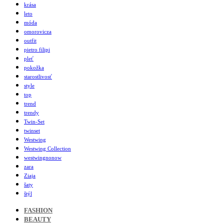
krása
leto
móda
omorovicza
outfit
pietro filipi
pleť
pokožka
starostlivosť
style
top
trend
trendy
Twin-Set
twinset
Westwing
Westwing Collection
westwingnonow
zara
Ziaja
šaty
štýl
FASHION
BEAUTY