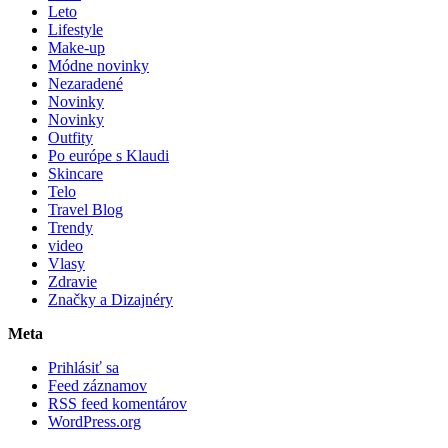
Leto
Lifestyle
Make-up
Módne novinky
Nezaradené
Novinky
Novinky
Outfity
Po európe s Klaudi
Skincare
Telo
Travel Blog
Trendy
video
Vlasy
Zdravie
Značky a Dizajnéry
Meta
Prihlásiť sa
Feed záznamov
RSS feed komentárov
WordPress.org