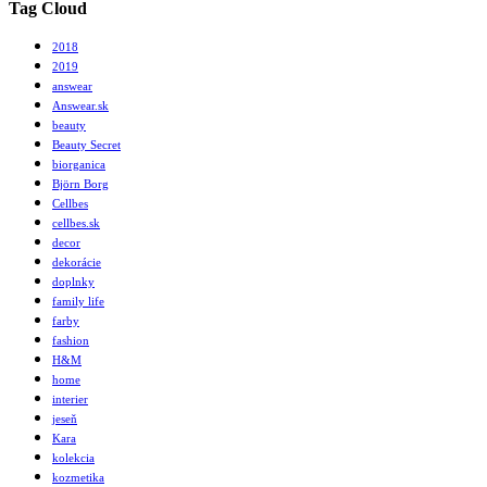
Tag Cloud
2018
2019
answear
Answear.sk
beauty
Beauty Secret
biorganica
Björn Borg
Cellbes
cellbes.sk
decor
dekorácie
doplnky
family life
farby
fashion
H&M
home
interier
jeseň
Kara
kolekcia
kozmetika