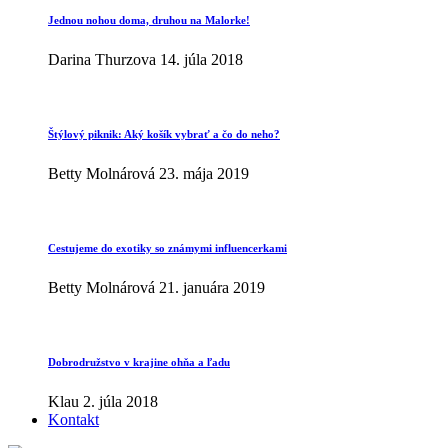
Jednou nohou doma, druhou na Malorke!
Darina Thurzova
14. júla 2018
Štýlový piknik: Aký košík vybrať a čo do neho?
Betty Molnárová
23. mája 2019
Cestujeme do exotiky so známymi influencerkami
Betty Molnárová
21. januára 2019
Dobrodružstvo v krajine ohňa a ľadu
Klau
2. júla 2018
Kontakt