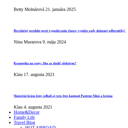
Betty Molnárová
21. januára 2025
Revolučný produkt proti vypadávaniu vlasov, využite rady skúsenej odborníčky!
Nina Murarova
9. mája 2024
Kozmetika na cesty: Ako sa zbaliť efektívne?
Klau
17. augusta 2021
Skutočnú krásu ženy odhalí aj toto leto kampaň Pantene Silná a krásna
Klau
4. augusta 2021
Home&Decor
Family Life
Travel Blog
HOT ABROAD