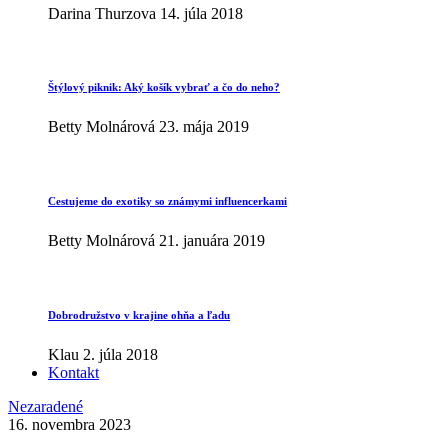
Darina Thurzova
14. júla 2018
Štýlový piknik: Aký košík vybrať a čo do neho?
Betty Molnárová
23. mája 2019
Cestujeme do exotiky so známymi influencerkami
Betty Molnárová
21. januára 2019
Dobrodružstvo v krajine ohňa a ľadu
Klau
2. júla 2018
Kontakt
Nezaradené
16. novembra 2023