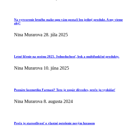
Na vytvorenie letného make-upu vám postačí len jediný produkt. A my vieme
aký!
Nina Murarova
28. júla 2025
Letné líčenie na sezónu 2025. Jednoduchosť, lesk a multifunkčné produkty.
Nina Murarova
10. júna 2025
Poznáte kozmetiku Farmasi? Toto je zopár dôvodov, prečo ju vyskúšať
Nina Murarova
8. augusta 2024
Prečo je starostlivosť o vlastné potešenie novým luxusom