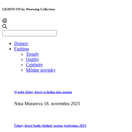
LIGHTS ON by Westwing Collection
Search
for:
Domov
Fashion
Trendy
Outfity
Celebrity
Módne novinky
Vysoké čižmy, ktoré ovládnu túto sezónu
Nina Murarova
18. novembra 2025
Čižmy, ktoré budú vládnuť sezóne jeseň/zima 2025