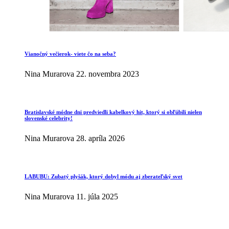
Vianočný večierok- viete čo na seba?
Nina Murarova
22. novembra 2023
Bratislavské módne dni predviedli kabelkový hit, ktorý si obľúbili nielen
slovenské celebrity!
Nina Murarova
28. apríla 2026
LABUBU: Zubatý plyšák, ktorý dobyl módu aj zberateľský svet
Nina Murarova
11. júla 2025