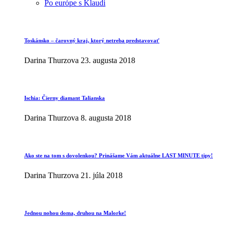
Po európe s Klaudi
Toskánsko – čarovný kraj, ktorý netreba predstavovať
Darina Thurzova
23. augusta 2018
Ischia: Čierny diamant Talianska
Darina Thurzova
8. augusta 2018
Ako ste na tom s dovolenkou? Prinášame Vám aktuálne LAST MINUTE tipy!
Darina Thurzova
21. júla 2018
Jednou nohou doma, druhou na Malorke!