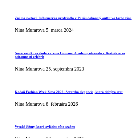
Známa svetová Influencerka predviedla v Paríži dokonalý outfit vo farbe vína
Nina Murarova
5. marca 2024
Nová zážitková škola varenia Gourmet Academy otvárala v Bratislave za
prítomnosti celebrít
Nina Murarova
25. septembra 2023
Kodaň Fashion Week Zima 2026: Severská elegancia, ktorá dobýva svet
Nina Murarova
8. februára 2026
Vysoké čižmy, ktoré ovládnu túto sezónu