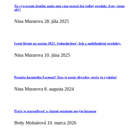
Na vytvorenie letného make-upu vám postačí len jediný produkt. A my vieme
aký!
Nina Murarova
28. júla 2025
Letné líčenie na sezónu 2025. Jednoduchosť, lesk a multifunkčné produkty.
Nina Murarova
10. júna 2025
Poznáte kozmetiku Farmasi? Toto je zopár dôvodov, prečo ju vyskúšať
Nina Murarova
8. augusta 2024
Prečo je starostlivosť o vlastné potešenie novým luxusom
Betty Molnárová
10. marca 2026