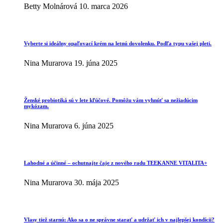
Betty Molnárová
10. marca 2026
Vyberte si ideálny opaľovací krém na letnú dovolenku. Podľa typu vašej pleti.
Nina Murarova
19. júna 2025
Ženské probiotiká sú v lete kľúčové. Pomôžu vám vyhnúť sa nežiadúcim
mykózam.
Nina Murarova
6. júna 2025
Lahodné a účinné – ochutnajte čaje z nového radu TEEKANNE VITALITA+
Nina Murarova
30. mája 2025
Vlasy tiež starnú: Ako sa o ne správne starať a udržať ich v najlepšej kondícii?