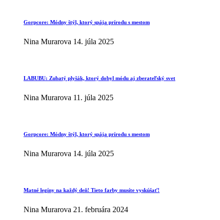
Gorpcore: Módny štýl, ktorý spája prírodu s mestom
Nina Murarova
14. júla 2025
LABUBU: Zubatý plyšák, ktorý dobyl módu aj zberateľský svet
Nina Murarova
11. júla 2025
Gorpcore: Módny štýl, ktorý spája prírodu s mestom
Nina Murarova
14. júla 2025
Matné legíny na každý deň! Tieto farby musíte vyskúšať!
Nina Murarova
21. februára 2024