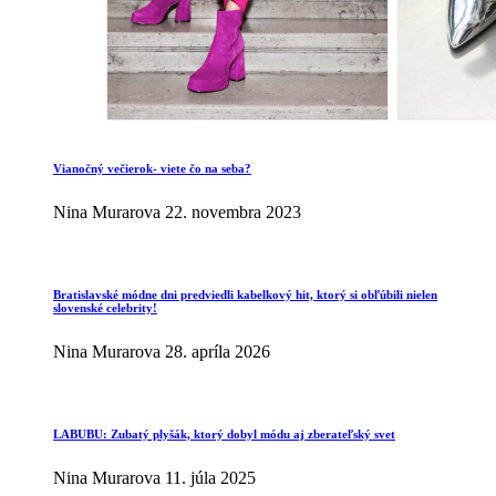
Vianočný večierok- viete čo na seba?
Nina Murarova
22. novembra 2023
Bratislavské módne dni predviedli kabelkový hit, ktorý si obľúbili nielen
slovenské celebrity!
Nina Murarova
28. apríla 2026
LABUBU: Zubatý plyšák, ktorý dobyl módu aj zberateľský svet
Nina Murarova
11. júla 2025