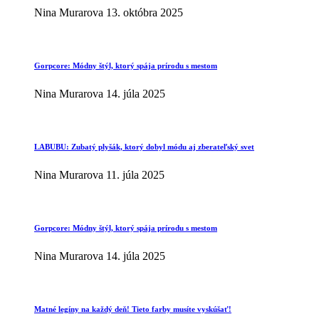
Nina Murarova
13. októbra 2025
Gorpcore: Módny štýl, ktorý spája prírodu s mestom
Nina Murarova
14. júla 2025
LABUBU: Zubatý plyšák, ktorý dobyl módu aj zberateľský svet
Nina Murarova
11. júla 2025
Gorpcore: Módny štýl, ktorý spája prírodu s mestom
Nina Murarova
14. júla 2025
Matné legíny na každý deň! Tieto farby musíte vyskúšať!