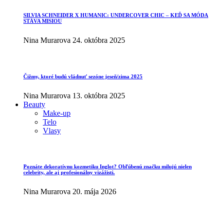
SILVIA SCHNEIDER X HUMANIC: UNDERCOVER CHIC – KEĎ SA MÓDA
STÁVA MISIOU
Nina Murarova
24. októbra 2025
Čižmy, ktoré budú vládnuť sezóne jeseň/zima 2025
Nina Murarova
13. októbra 2025
Beauty
Make-up
Telo
Vlasy
Poznáte dekoratívnu kozmetiku Inglot? Obľúbenú značku milujú nielen
celebrity, ale aj profesionálny vizážisti.
Nina Murarova
20. mája 2026