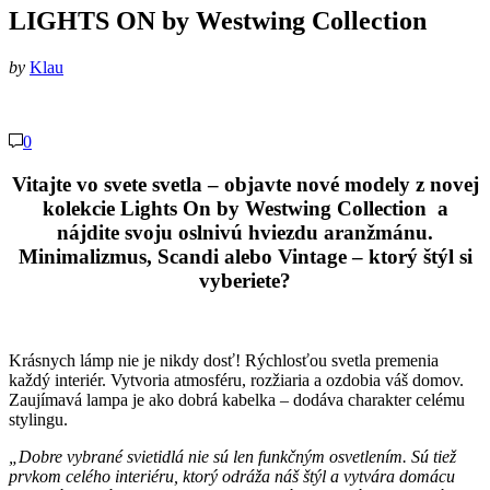
LIGHTS ON by Westwing Collection
by
Klau
0
Vitajte vo svete svetla – objavte nové modely z novej
kolekcie
Lights On by Westwing Collection
a
nájdite svoju oslnivú hviezdu aranžmánu.
Minimalizmus, Scandi alebo Vintage – ktorý štýl si
vyberiete?
Krásnych lámp nie je nikdy dosť! Rýchlosťou svetla premenia
každý interiér. Vytvoria atmosféru, rozžiaria a ozdobia váš domov.
Zaujímavá lampa je ako dobrá kabelka – dodáva charakter celému
stylingu.
„Dobre vybrané svietidlá nie sú len funkčným osvetlením. Sú tiež
prvkom celého interiéru, ktorý odráža náš štýl a vytvára domácu