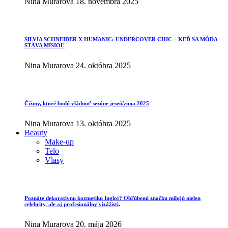
Nina Murarova
18. novembra 2025
SILVIA SCHNEIDER X HUMANIC: UNDERCOVER CHIC – KEĎ SA MÓDA
STÁVA MISIOU
Nina Murarova
24. októbra 2025
Čižmy, ktoré budú vládnuť sezóne jeseň/zima 2025
Nina Murarova
13. októbra 2025
Beauty
Make-up
Telo
Vlasy
Poznáte dekoratívnu kozmetiku Inglot? Obľúbenú značku milujú nielen
celebrity, ale aj profesionálny vizážisti.
Nina Murarova
20. mája 2026