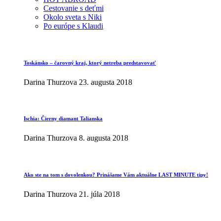
Cestovanie s deťmi
Okolo sveta s Niki
Po európe s Klaudi
Toskánsko – čarovný kraj, ktorý netreba predstavovať
Darina Thurzova
23. augusta 2018
Ischia: Čierny diamant Talianska
Darina Thurzova
8. augusta 2018
Ako ste na tom s dovolenkou? Prinášame Vám aktuálne LAST MINUTE tipy!
Darina Thurzova
21. júla 2018