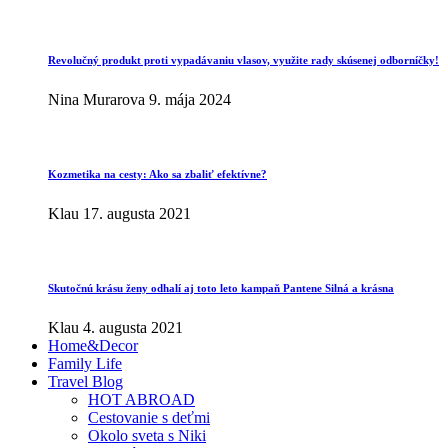
Revolučný produkt proti vypadávaniu vlasov, využite rady skúsenej odborníčky!
Nina Murarova
9. mája 2024
Kozmetika na cesty: Ako sa zbaliť efektívne?
Klau
17. augusta 2021
Skutočnú krásu ženy odhalí aj toto leto kampaň Pantene Silná a krásna
Klau
4. augusta 2021
Home&Decor
Family Life
Travel Blog
HOT ABROAD
Cestovanie s deťmi
Okolo sveta s Niki