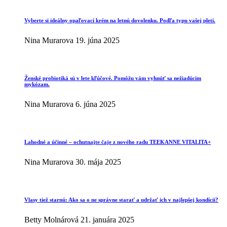
Vyberte si ideálny opaľovací krém na letnú dovolenku. Podľa typu vašej pleti.
Nina Murarova
19. júna 2025
Ženské probiotiká sú v lete kľúčové. Pomôžu vám vyhnúť sa nežiadúcim
mykózam.
Nina Murarova
6. júna 2025
Lahodné a účinné – ochutnajte čaje z nového radu TEEKANNE VITALITA+
Nina Murarova
30. mája 2025
Vlasy tiež starnú: Ako sa o ne správne starať a udržať ich v najlepšej kondícii?
Betty Molnárová
21. januára 2025