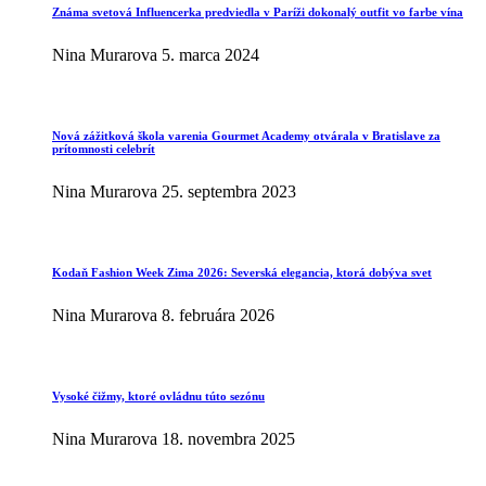
Známa svetová Influencerka predviedla v Paríži dokonalý outfit vo farbe vína
Nina Murarova
5. marca 2024
Nová zážitková škola varenia Gourmet Academy otvárala v Bratislave za
prítomnosti celebrít
Nina Murarova
25. septembra 2023
Kodaň Fashion Week Zima 2026: Severská elegancia, ktorá dobýva svet
Nina Murarova
8. februára 2026
Vysoké čižmy, ktoré ovládnu túto sezónu
Nina Murarova
18. novembra 2025