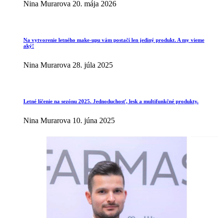
Nina Murarova
20. mája 2026
Na vytvorenie letného make-upu vám postačí len jediný produkt. A my vieme
aký!
Nina Murarova
28. júla 2025
Letné líčenie na sezónu 2025. Jednoduchosť, lesk a multifunkčné produkty.
Nina Murarova
10. júna 2025