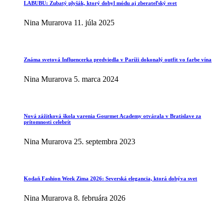
LABUBU: Zubatý plyšák, ktorý dobyl módu aj zberateľský svet
Nina Murarova
11. júla 2025
Známa svetová Influencerka predviedla v Paríži dokonalý outfit vo farbe vína
Nina Murarova
5. marca 2024
Nová zážitková škola varenia Gourmet Academy otvárala v Bratislave za
prítomnosti celebrít
Nina Murarova
25. septembra 2023
Kodaň Fashion Week Zima 2026: Severská elegancia, ktorá dobýva svet
Nina Murarova
8. februára 2026