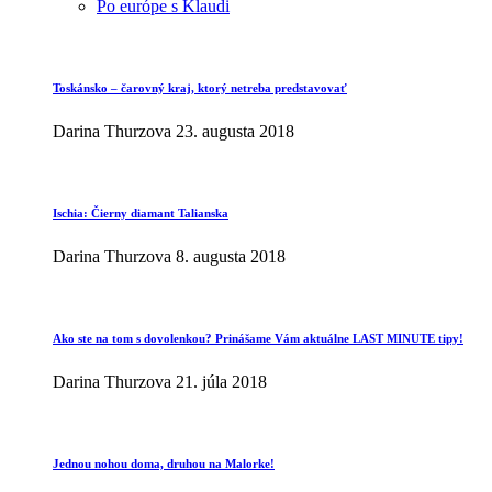
Po európe s Klaudi
Toskánsko – čarovný kraj, ktorý netreba predstavovať
Darina Thurzova
23. augusta 2018
Ischia: Čierny diamant Talianska
Darina Thurzova
8. augusta 2018
Ako ste na tom s dovolenkou? Prinášame Vám aktuálne LAST MINUTE tipy!
Darina Thurzova
21. júla 2018
Jednou nohou doma, druhou na Malorke!