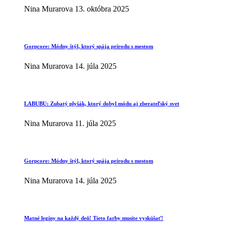
Nina Murarova
13. októbra 2025
Gorpcore: Módny štýl, ktorý spája prírodu s mestom
Nina Murarova
14. júla 2025
LABUBU: Zubatý plyšák, ktorý dobyl módu aj zberateľský svet
Nina Murarova
11. júla 2025
Gorpcore: Módny štýl, ktorý spája prírodu s mestom
Nina Murarova
14. júla 2025
Matné legíny na každý deň! Tieto farby musíte vyskúšať!