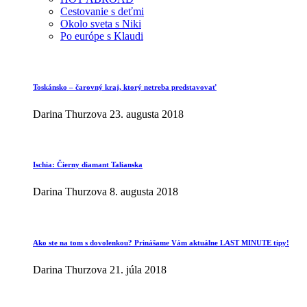
Cestovanie s deťmi
Okolo sveta s Niki
Po európe s Klaudi
Toskánsko – čarovný kraj, ktorý netreba predstavovať
Darina Thurzova
23. augusta 2018
Ischia: Čierny diamant Talianska
Darina Thurzova
8. augusta 2018
Ako ste na tom s dovolenkou? Prinášame Vám aktuálne LAST MINUTE tipy!
Darina Thurzova
21. júla 2018