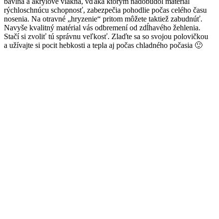
bavlna a akrylové vlákna, vďaka ktorým nadobudol materiál
rýchloschnúcu schopnosť, zabezpečia pohodlie počas celého času
nosenia. Na otravné „hryzenie“ pritom môžete taktiež zabudnúť.
Navyše kvalitný matérial vás odbremení od zdĺhavého žehlenia.
Stačí si zvoliť tú správnu veľkosť. Zlaďte sa so svojou polovičkou
a užívajte si pocit hebkosti a tepla aj počas chladného počasia 🙂