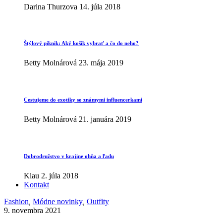
Darina Thurzova
14. júla 2018
Štýlový piknik: Aký košík vybrať a čo do neho?
Betty Molnárová
23. mája 2019
Cestujeme do exotiky so známymi influencerkami
Betty Molnárová
21. januára 2019
Dobrodružstvo v krajine ohňa a ľadu
Klau
2. júla 2018
Kontakt
Fashion
,
Módne novinky
,
Outfity
9. novembra 2021