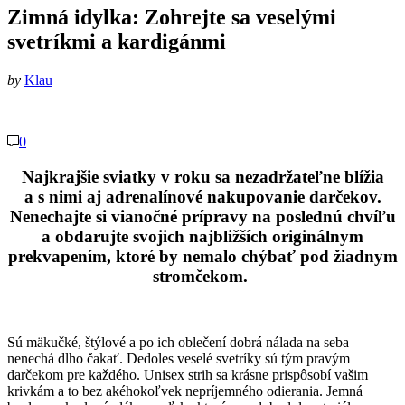
Zimná idylka: Zohrejte sa veselými
svetríkmi a kardigánmi
by
Klau
0
Najkrajšie sviatky v roku sa nezadržateľne blížia
a s nimi aj adrenalínové nakupovanie darčekov.
Nenechajte si vianočné prípravy na poslednú chvíľu
a obdarujte svojich najbližších originálnym
prekvapením, ktoré by nemalo chýbať pod žiadnym
stromčekom.
Sú mäkučké, štýlové a po ich oblečení dobrá nálada na seba
nenechá dlho čakať. Dedoles veselé svetríky sú tým pravým
darčekom pre každého. Unisex strih sa krásne prispôsobí vašim
krivkám a to bez akéhokoľvek nepríjemného odierania. Jemná