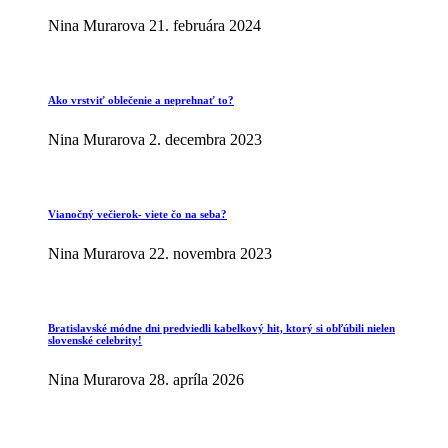
Nina Murarova
21. februára 2024
Ako vrstviť oblečenie a neprehnať to?
Nina Murarova
2. decembra 2023
Vianočný večierok- viete čo na seba?
Nina Murarova
22. novembra 2023
Bratislavské módne dni predviedli kabelkový hit, ktorý si obľúbili nielen
slovenské celebrity!
Nina Murarova
28. apríla 2026