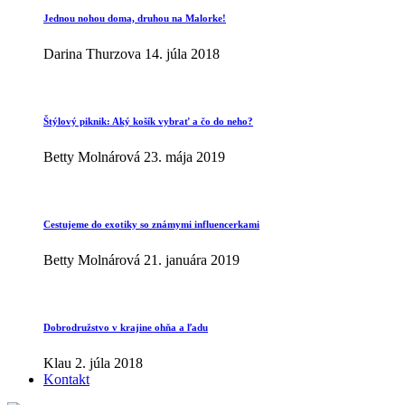
Jednou nohou doma, druhou na Malorke!
Darina Thurzova
14. júla 2018
Štýlový piknik: Aký košík vybrať a čo do neho?
Betty Molnárová
23. mája 2019
Cestujeme do exotiky so známymi influencerkami
Betty Molnárová
21. januára 2019
Dobrodružstvo v krajine ohňa a ľadu
Klau
2. júla 2018
Kontakt