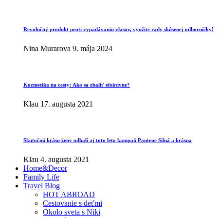
Revolučný produkt proti vypadávaniu vlasov, využite rady skúsenej odborníčky!
Nina Murarova
9. mája 2024
Kozmetika na cesty: Ako sa zbaliť efektívne?
Klau
17. augusta 2021
Skutočnú krásu ženy odhalí aj toto leto kampaň Pantene Silná a krásna
Klau
4. augusta 2021
Home&Decor
Family Life
Travel Blog
HOT ABROAD
Cestovanie s deťmi
Okolo sveta s Niki