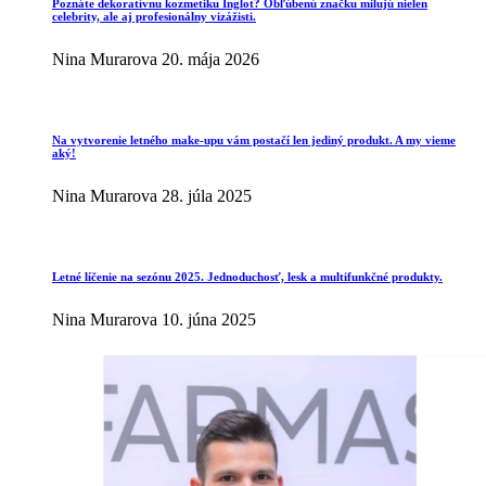
Poznáte dekoratívnu kozmetiku Inglot? Obľúbenú značku milujú nielen
celebrity, ale aj profesionálny vizážisti.
Nina Murarova
20. mája 2026
Na vytvorenie letného make-upu vám postačí len jediný produkt. A my vieme
aký!
Nina Murarova
28. júla 2025
Letné líčenie na sezónu 2025. Jednoduchosť, lesk a multifunkčné produkty.
Nina Murarova
10. júna 2025