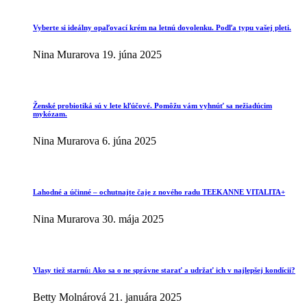
Vyberte si ideálny opaľovací krém na letnú dovolenku. Podľa typu vašej pleti.
Nina Murarova
19. júna 2025
Ženské probiotiká sú v lete kľúčové. Pomôžu vám vyhnúť sa nežiadúcim
mykózam.
Nina Murarova
6. júna 2025
Lahodné a účinné – ochutnajte čaje z nového radu TEEKANNE VITALITA+
Nina Murarova
30. mája 2025
Vlasy tiež starnú: Ako sa o ne správne starať a udržať ich v najlepšej kondícii?
Betty Molnárová
21. januára 2025