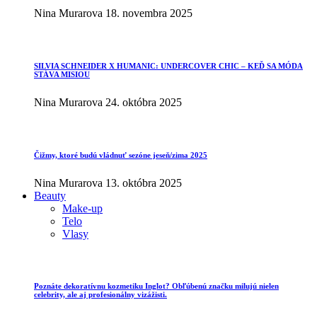
Nina Murarova
18. novembra 2025
SILVIA SCHNEIDER X HUMANIC: UNDERCOVER CHIC – KEĎ SA MÓDA
STÁVA MISIOU
Nina Murarova
24. októbra 2025
Čižmy, ktoré budú vládnuť sezóne jeseň/zima 2025
Nina Murarova
13. októbra 2025
Beauty
Make-up
Telo
Vlasy
Poznáte dekoratívnu kozmetiku Inglot? Obľúbenú značku milujú nielen
celebrity, ale aj profesionálny vizážisti.