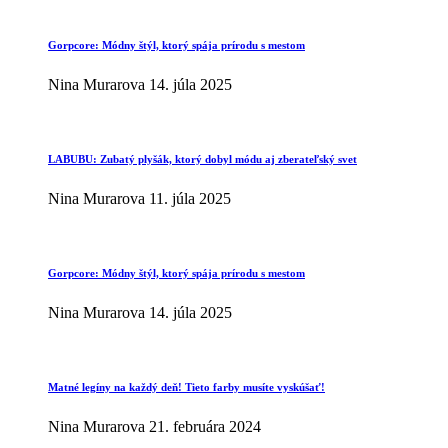
Gorpcore: Módny štýl, ktorý spája prírodu s mestom
Nina Murarova
14. júla 2025
LABUBU: Zubatý plyšák, ktorý dobyl módu aj zberateľský svet
Nina Murarova
11. júla 2025
Gorpcore: Módny štýl, ktorý spája prírodu s mestom
Nina Murarova
14. júla 2025
Matné legíny na každý deň! Tieto farby musíte vyskúšať!
Nina Murarova
21. februára 2024