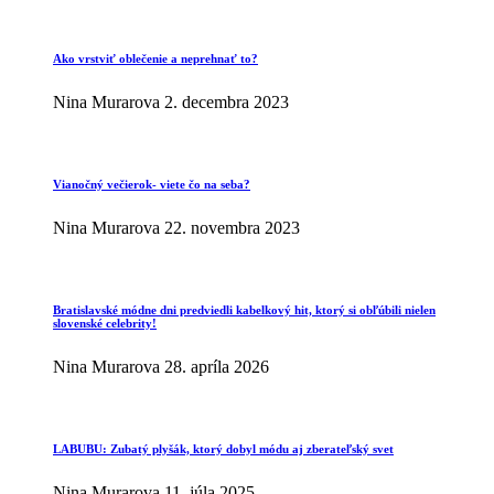
Ako vrstviť oblečenie a neprehnať to?
Nina Murarova
2. decembra 2023
Vianočný večierok- viete čo na seba?
Nina Murarova
22. novembra 2023
Bratislavské módne dni predviedli kabelkový hit, ktorý si obľúbili nielen
slovenské celebrity!
Nina Murarova
28. apríla 2026
LABUBU: Zubatý plyšák, ktorý dobyl módu aj zberateľský svet
Nina Murarova
11. júla 2025