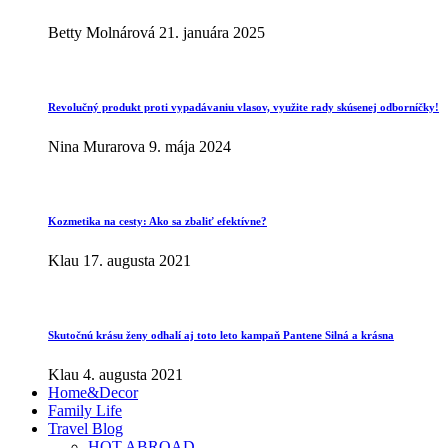
Betty Molnárová
21. januára 2025
Revolučný produkt proti vypadávaniu vlasov, využite rady skúsenej odborníčky!
Nina Murarova
9. mája 2024
Kozmetika na cesty: Ako sa zbaliť efektívne?
Klau
17. augusta 2021
Skutočnú krásu ženy odhalí aj toto leto kampaň Pantene Silná a krásna
Klau
4. augusta 2021
Home&Decor
Family Life
Travel Blog
HOT ABROAD