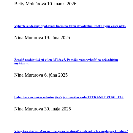
Betty Molnárová
10. marca 2026
Vyberte si ideálny opaľovací krém na letnú dovolenku. Podľa typu vašej pleti.
Nina Murarova
19. júna 2025
Ženské probiotiká sú v lete kľúčové. Pomôžu vám vyhnúť sa nežiadúcim
mykózam.
Nina Murarova
6. júna 2025
Lahodné a účinné – ochutnajte čaje z nového radu TEEKANNE VITALITA+
Nina Murarova
30. mája 2025
Vlasy tiež starnú: Ako sa o ne správne starať a udržať ich v najlepšej kondícii?