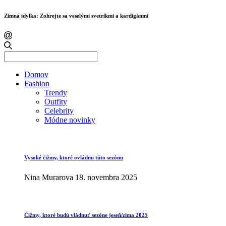
Zimná idylka: Zohrejte sa veselými svetríkmi a kardigánmi
Search
for:
Domov
Fashion
Trendy
Outfity
Celebrity
Módne novinky
Vysoké čižmy, ktoré ovládnu túto sezónu
Nina Murarova
18. novembra 2025
Čižmy, ktoré budú vládnuť sezóne jeseň/zima 2025