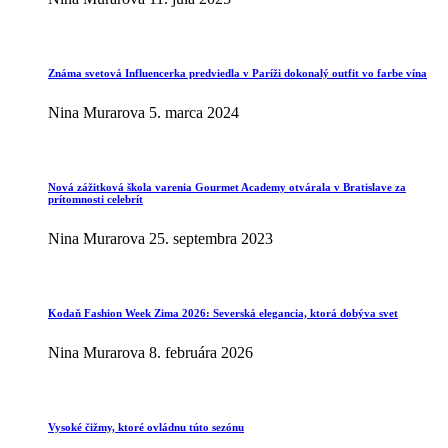
Známa svetová Influencerka predviedla v Paríži dokonalý outfit vo farbe vína
Nina Murarova
5. marca 2024
Nová zážitková škola varenia Gourmet Academy otvárala v Bratislave za
prítomnosti celebrít
Nina Murarova
25. septembra 2023
Kodaň Fashion Week Zima 2026: Severská elegancia, ktorá dobýva svet
Nina Murarova
8. februára 2026
Vysoké čižmy, ktoré ovládnu túto sezónu