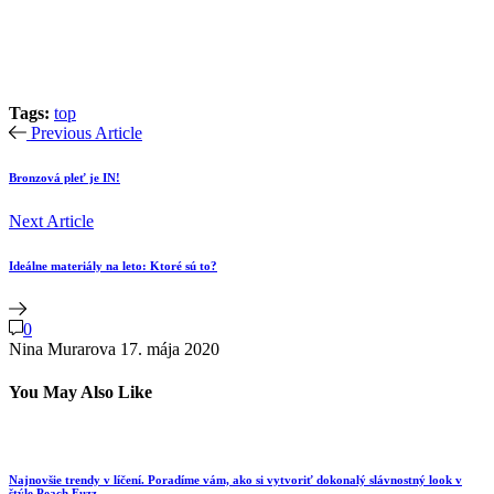
Tags:
top
Previous Article
Bronzová pleť je IN!
Next Article
Ideálne materiály na leto: Ktoré sú to?
0
Nina Murarova
17. mája 2020
You May Also Like
Najnovšie trendy v líčení. Poradíme vám, ako si vytvoriť dokonalý slávnostný look v
štýle Peach Fuzz.