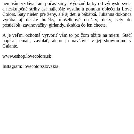
nemusím vzdávať ani počas zimy. Výrazné farby od výmyslu sveta
a neskutočné strihy asi najlepšie vystihujú ponuku oblečenia Love
Colors. Šaty nielen pre ženy, ale aj deti a bábätká. Julianna dokonca
vyrába aj detské hračky, mušelínové osušky, deky, sety do
postieľok, zavinovačky, girlandy..skrátka čo len chcete.
A je veľmi ochotná vytvoriť vám to po čom túžite na mieru. Stačí
napísať email, zavolať, alebo ju navštíviť v jej showroome v
Galante.
www.eshop.lovecolors.sk
Instagram: lovecolorsslovakia