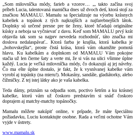
„Som milovníčka módy, farieb a vzorov… „, takto začína svoj
príbeh Lucia, talentovaná mamička dnes už dvoch detí, ktorá stojí za
značkou MAMALU. Mamalu sa špecializuje na výorbu krásnych
kabeliek a topánok z tých najkrajších a najfarebnejších látok.
Doplnky sú určené presne pre tie ženy, ktoré hľadajú originálne
kúsky a neboja sa vyčnievať z davu. Keď som MAMALU prvý krát
objavila tak som sa najprv nevedela rozhodnúť, táto značka mi
doslova nedalaspávať.. Ktorá farba je krajšia, ktorá kabelka je
„bohovskejšia“, proste čistá krása, ktorá vám okamžite pomotá
hlavu. Ku kabelkám a doplnkom od MAMALU Vám pokojne
stačia už len čierne šaty a verte mi, že si vás na ulici všimne úplne
každý. Lucia je veľká milovníčka módy, čo dokazujú aj jej návrhy.
Čo ma ešte úplne dostalo, je fakt, že k vysnívanej kabelke vám
vyrobí aj topánky (na mieru!). Mokasíny, sandále, gladiátorky, alebo
čižmičky. Z tej istej látky ako je vaša kabelka.
Teda dámy, priznám sa odpadla som, poctivo šetrím a ku krásnej
kabelke, ktorú vám už čoskoro predstavím si snáď čoskoro
doprajem aj matchy-matchy topánočky.
Mamalu môžete nakúpiť online, v prípade, že máte špeciálnu
požiadavku, Luciu kontaktujte osobne. Rada a veľmi ochotne Vám
vyjde v ústrety.
www.mamalu.sk