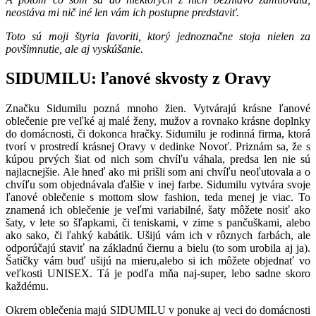
neostáva mi nič iné len vám ich postupne predstaviť.
Toto sú moji štyria favoriti, ktorý jednoznačne stoja nielen za
povšimnutie, ale aj vyskúšanie.
SIDUMILU: ľanové skvosty z Oravy
Značku Sidumilu pozná mnoho žien. Vytvárajú krásne ľanové
oblečenie pre veľké aj malé ženy, mužov a rovnako krásne doplnky
do domácnosti, či dokonca hračky. Sidumilu je rodinná firma, ktorá
tvorí v prostredí krásnej Oravy v dedinke Novoť. Priznám sa, že s
kúpou prvých šiat od nich som chvíľu váhala, predsa len nie sú
najlacnejšie. Ale hneď ako mi prišli som ani chvíľu neoľutovala a o
chvíľu som objednávala ďalšie v inej farbe. Sidumilu vytvára svoje
ľanové oblečenie s mottom slow fashion, teda menej je viac. To
znamená ich oblečenie je veľmi variabilné, šaty môžete nosiť ako
šaty, v lete so šľapkami, či teniskami, v zime s pančuškami, alebo
ako sako, či ľahký kabátik. Ušijú vám ich v rôznych farbách, ale
odporúčajú staviť na základnú čiernu a bielu (to som urobila aj ja).
Šatičky vám buď ušijú na mieru,alebo si ich môžete objednať vo
veľkosti UNISEX. Tá je podľa mňa naj-super, lebo sadne skoro
každému.
Okrem oblečenia majú SIDUMILU v ponuke aj veci do domácnosti