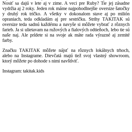
Nosiť sa dajú v lete aj v zime. A veci pre Ruby? Tie jej zásadne
vydržia aj 2 roky. Jeden rok máme najpohodlnejšie oversize šatočky
y druhý rok tričko. A všetky v dokonalom stave aj po milión
opraniach, teda odkladám aj pre sestričku. Strihy TAKITAK sú
oversize teda sadnú každému a navyše si môžete vybrať z rôznych
farieb. Ja si ulietavam na ružových a fialových odtieňoch, lebo tie sú
naše naj. Ale prídete si na svoje ak máte rada výrazné aj zemité
farby.
Značku TAKITAK môžete nájsť na rôznych lokálnych trhoch,
alebo na Instagrame. Dievčatá majú tiež svoj vlastný showroom,
ktorý môžete po dohode s nimi navštíviť.
Instagram: takitak.kids