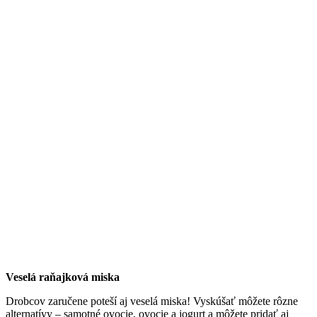
Veselá raňajková miska
Drobcov zaručene poteší aj veselá miska! Vyskúšať môžete rôzne
alternatívy – samotné ovocie, ovocie a jogurt a môžete pridať aj