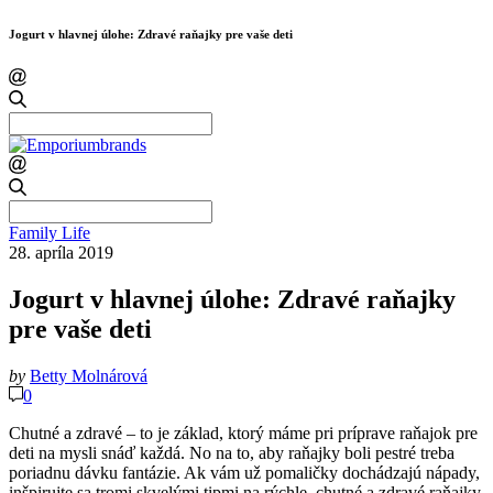
Jogurt v hlavnej úlohe: Zdravé raňajky pre vaše deti
Search
for:
Search
for:
Family Life
28. apríla 2019
Jogurt v hlavnej úlohe: Zdravé raňajky
pre vaše deti
by
Betty Molnárová
0
Chutné a zdravé – to je základ, ktorý máme pri príprave raňajok pre
deti na mysli snáď každá. No na to, aby raňajky boli pestré treba
poriadnu dávku fantázie. Ak vám už pomaličky dochádzajú nápady,
inšpirujte sa tromi skvelými tipmi na rýchle, chutné a zdravé raňajky