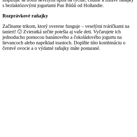
s bezlaktózovými jogurtami Pan B
ů
ů
ů
od Hollandie.
Rozprávkové raňajky
Začíname trikom, ktorý overene funguje – veselými tváričkami na
tanieri! 🙂 Zvieratká určite potešia aj vaše deti. Vyčarujete ich
jednoducho pomocou banánového a čokoládového jogurtu na
lievancoch alebo napríklad toastoch. Doplňte túto kombináciu o
čerstvé ovocie a o výdatné raňajky máte postarané.