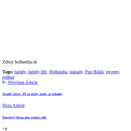
Zdroj: hollandia.sk
Tags:
family
,
family life
,
Hollandia
,
nápady
,
Pan Bůůů
,
recepty
,
rodina
Previous Article
Trendy účesy: IN sú perly, šatky aj čelenky
Next Article
Športový luxus ako trend z ulíc