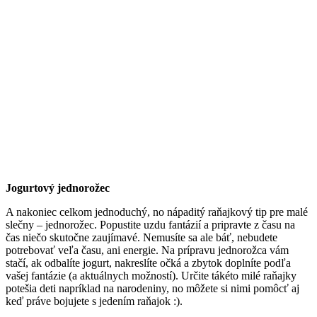
Jogurtový jednorožec
A nakoniec celkom jednoduchý, no nápaditý raňajkový tip pre malé
slečny – jednorožec. Popustite uzdu fantázií a pripravte z času na
čas niečo skutočne zaujímavé. Nemusíte sa ale báť, nebudete
potrebovať veľa času, ani energie. Na prípravu jednorožca vám
stačí, ak odbalíte jogurt, nakreslíte očká a zbytok doplníte podľa
vašej fantázie (a aktuálnych možností). Určite tákéto milé raňajky
potešia deti napríklad na narodeniny, no môžete si nimi pomôcť aj
keď práve bojujete s jedením raňajok :).