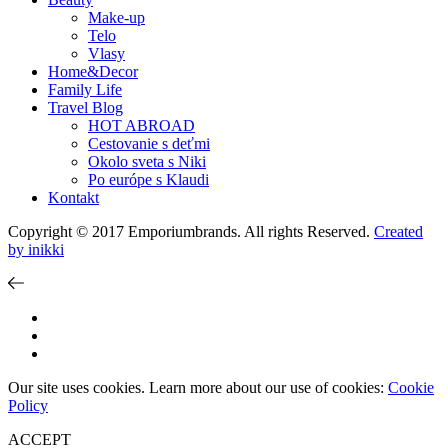
Make-up
Telo
Vlasy
Home&Decor
Family Life
Travel Blog
HOT ABROAD
Cestovanie s deťmi
Okolo sveta s Niki
Po európe s Klaudi
Kontakt
Copyright © 2017 Emporiumbrands. All rights Reserved.
Created
by inikki
Our site uses cookies. Learn more about our use of cookies:
Cookie
Policy
ACCEPT