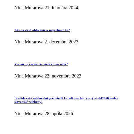
Nina Murarova
21. februára 2024
Ako vrstviť oblečenie a neprehnať to?
Nina Murarova
2. decembra 2023
Vianočný večierok- viete čo na seba?
Nina Murarova
22. novembra 2023
Bratislavské módne dni predviedli kabelkový hit, ktorý si obľúbili nielen
slovenské celebrity!
Nina Murarova
28. apríla 2026