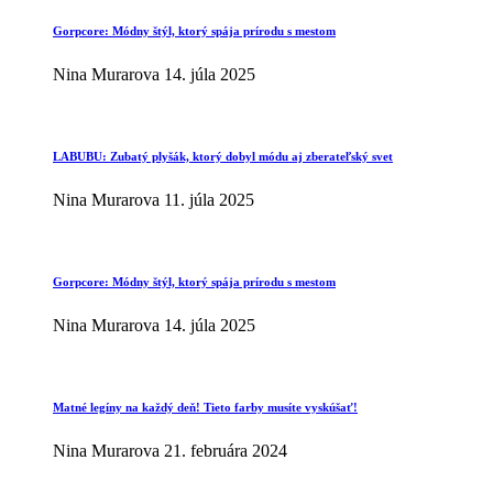
Gorpcore: Módny štýl, ktorý spája prírodu s mestom
Nina Murarova
14. júla 2025
LABUBU: Zubatý plyšák, ktorý dobyl módu aj zberateľský svet
Nina Murarova
11. júla 2025
Gorpcore: Módny štýl, ktorý spája prírodu s mestom
Nina Murarova
14. júla 2025
Matné legíny na každý deň! Tieto farby musíte vyskúšať!
Nina Murarova
21. februára 2024