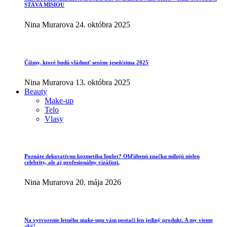
STÁVA MISIOU
Nina Murarova
24. októbra 2025
Čižmy, ktoré budú vládnuť sezóne jeseň/zima 2025
Nina Murarova
13. októbra 2025
Beauty
Make-up
Telo
Vlasy
Poznáte dekoratívnu kozmetiku Inglot? Obľúbenú značku milujú nielen
celebrity, ale aj profesionálny vizážisti.
Nina Murarova
20. mája 2026
Na vytvorenie letného make-upu vám postačí len jediný produkt. A my vieme
aký!