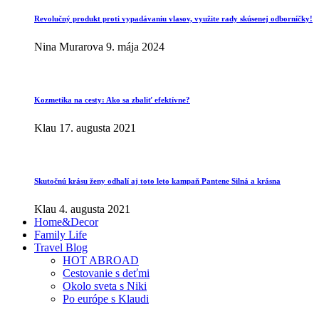
Revolučný produkt proti vypadávaniu vlasov, využite rady skúsenej odborníčky!
Nina Murarova
9. mája 2024
Kozmetika na cesty: Ako sa zbaliť efektívne?
Klau
17. augusta 2021
Skutočnú krásu ženy odhalí aj toto leto kampaň Pantene Silná a krásna
Klau
4. augusta 2021
Home&Decor
Family Life
Travel Blog
HOT ABROAD
Cestovanie s deťmi
Okolo sveta s Niki
Po európe s Klaudi