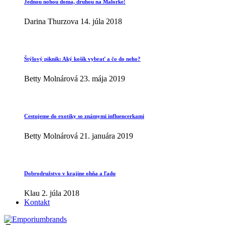
Jednou nohou doma, druhou na Malorke!
Darina Thurzova
14. júla 2018
Štýlový piknik: Aký košík vybrať a čo do neho?
Betty Molnárová
23. mája 2019
Cestujeme do exotiky so známymi influencerkami
Betty Molnárová
21. januára 2019
Dobrodružstvo v krajine ohňa a ľadu
Klau
2. júla 2018
Kontakt