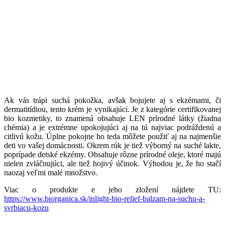
Ak vás trápi suchá pokožka, avšak bojujete aj s ekzémami, či
dermatitídiou, tento krém je vynikajúci. Je z kategórie certifikovanej
bio kozmetiky, to znamená obsahuje LEN prírodné látky (žiadna
chémia) a je extrémne upokojujúci aj na tú najviac podráždenú a
citlivú kožu. Úplne pokojne ho teda môžete použiť aj na najmenšie
deti vo vašej domácnosti. Okrem rúk je tiež výborný na suché lakte,
poprípade detské ekzémy. Obsahuje rôzne prírodné oleje, ktoré majú
nielen zvláčnujúci, ale tiež hojivý účinok. Výhodou je, že ho stačí
naozaj veľmi malé množstvo.
Viac o produkte e jeho zložení nájdete TU:
https://www.biorganica.sk/inlight-bio-relief-balzam-na-suchu-a-
svrbiacu-kozu