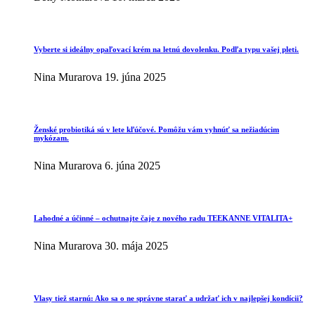
Vyberte si ideálny opaľovací krém na letnú dovolenku. Podľa typu vašej pleti.
Nina Murarova
19. júna 2025
Ženské probiotiká sú v lete kľúčové. Pomôžu vám vyhnúť sa nežiadúcim
mykózam.
Nina Murarova
6. júna 2025
Lahodné a účinné – ochutnajte čaje z nového radu TEEKANNE VITALITA+
Nina Murarova
30. mája 2025
Vlasy tiež starnú: Ako sa o ne správne starať a udržať ich v najlepšej kondícii?