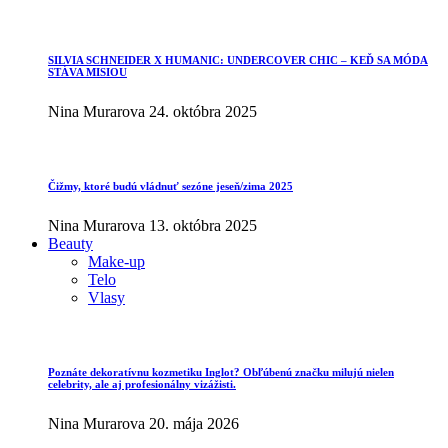
SILVIA SCHNEIDER X HUMANIC: UNDERCOVER CHIC – KEĎ SA MÓDA
STÁVA MISIOU
Nina Murarova
24. októbra 2025
Čižmy, ktoré budú vládnuť sezóne jeseň/zima 2025
Nina Murarova
13. októbra 2025
Beauty
Make-up
Telo
Vlasy
Poznáte dekoratívnu kozmetiku Inglot? Obľúbenú značku milujú nielen
celebrity, ale aj profesionálny vizážisti.
Nina Murarova
20. mája 2026