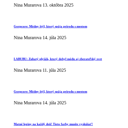
Nina Murarova
13. októbra 2025
Gorpcore: Módny štýl, ktorý spája prírodu s mestom
Nina Murarova
14. júla 2025
LABUBU: Zubatý plyšák, ktorý dobyl módu aj zberateľský svet
Nina Murarova
11. júla 2025
Gorpcore: Módny štýl, ktorý spája prírodu s mestom
Nina Murarova
14. júla 2025
Matné legíny na každý deň! Tieto farby musíte vyskúšať!