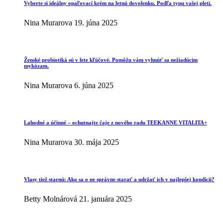
Vyberte si ideálny opaľovací krém na letnú dovolenku. Podľa typu vašej pleti.
Nina Murarova
19. júna 2025
Ženské probiotiká sú v lete kľúčové. Pomôžu vám vyhnúť sa nežiadúcim
mykózam.
Nina Murarova
6. júna 2025
Lahodné a účinné – ochutnajte čaje z nového radu TEEKANNE VITALITA+
Nina Murarova
30. mája 2025
Vlasy tiež starnú: Ako sa o ne správne starať a udržať ich v najlepšej kondícii?
Betty Molnárová
21. januára 2025