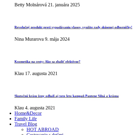
Betty Molnárová
21. januára 2025
Revolučný produkt proti vypadávaniu vlasov, využite rady skúsenej odborníčky!
Nina Murarova
9. mája 2024
Kozmetika na cesty: Ako sa zbaliť efektívne?
Klau
17. augusta 2021
Skutočnú krásu ženy odhalí aj toto leto kampaň Pantene Silná a krásna
Klau
4. augusta 2021
Home&Decor
Family Life
Travel Blog
HOT ABROAD
Cestovanie s deťmi