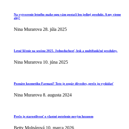
Na vytvorenie letného make-upu vám postačí len jediný produkt. A my vieme
aký!
Nina Murarova
28. júla 2025
Letné líčenie na sezónu 2025. Jednoduchosť, lesk a multifunkčné produkty.
Nina Murarova
10. júna 2025
Poznáte kozmetiku Farmasi? Toto je zopár dôvodov, prečo ju vyskúšať
Nina Murarova
8. augusta 2024
Prečo je starostlivosť o vlastné potešenie novým luxusom
Betty Molnárová
10. marca 2026