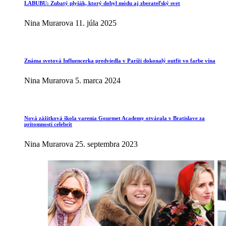
LABUBU: Zubatý plyšák, ktorý dobyl módu aj zberateľský svet
Nina Murarova
11. júla 2025
Známa svetová Influencerka predviedla v Paríži dokonalý outfit vo farbe vína
Nina Murarova
5. marca 2024
Nová zážitková škola varenia Gourmet Academy otvárala v Bratislave za
prítomnosti celebrít
Nina Murarova
25. septembra 2023