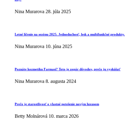
Nina Murarova
28. júla 2025
Letné líčenie na sezónu 2025. Jednoduchosť, lesk a multifunkčné produkty.
Nina Murarova
10. júna 2025
Poznáte kozmetiku Farmasi? Toto je zopár dôvodov, prečo ju vyskúšať
Nina Murarova
8. augusta 2024
Prečo je starostlivosť o vlastné potešenie novým luxusom
Betty Molnárová
10. marca 2026