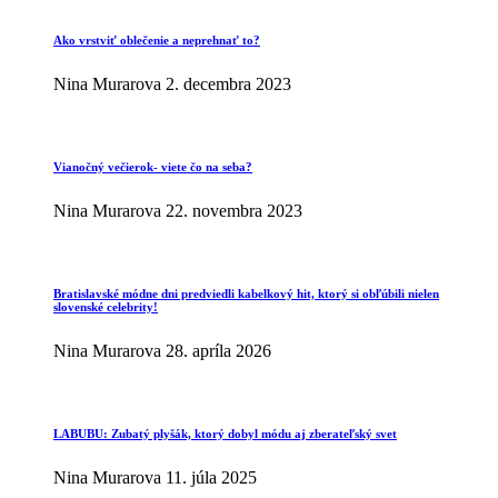
Ako vrstviť oblečenie a neprehnať to?
Nina Murarova
2. decembra 2023
Vianočný večierok- viete čo na seba?
Nina Murarova
22. novembra 2023
Bratislavské módne dni predviedli kabelkový hit, ktorý si obľúbili nielen
slovenské celebrity!
Nina Murarova
28. apríla 2026
LABUBU: Zubatý plyšák, ktorý dobyl módu aj zberateľský svet
Nina Murarova
11. júla 2025