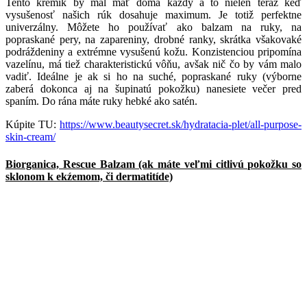
Tento krémik by mal mať doma každý a to nielen teraz keď
vysušenosť našich rúk dosahuje maximum. Je totiž perfektne
univerzálny. Môžete ho používať ako balzam na ruky, na
popraskané pery, na zapareniny, drobné ranky, skrátka všakovaké
podráždeniny a extrémne vysušenú kožu. Konzistenciou pripomína
vazelínu, má tiež charakteristickú vôňu, avšak nič čo by vám malo
vadiť. Ideálne je ak si ho na suché, popraskané ruky (výborne
zaberá dokonca aj na šupinatú pokožku) nanesiete večer pred
spaním. Do rána máte ruky hebké ako satén.
Kúpite TU:
https://www.beautysecret.sk/hydratacia-plet/all-purpose-
skin-cream/
Biorganica, Rescue Balzam (ak máte veľmi citlivú pokožku so
sklonom k ekźemom, či dermatitíde)