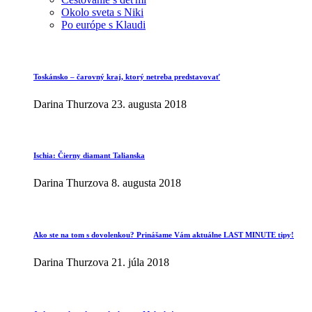
Okolo sveta s Niki
Po európe s Klaudi
Toskánsko – čarovný kraj, ktorý netreba predstavovať
Darina Thurzova
23. augusta 2018
Ischia: Čierny diamant Talianska
Darina Thurzova
8. augusta 2018
Ako ste na tom s dovolenkou? Prinášame Vám aktuálne LAST MINUTE tipy!
Darina Thurzova
21. júla 2018