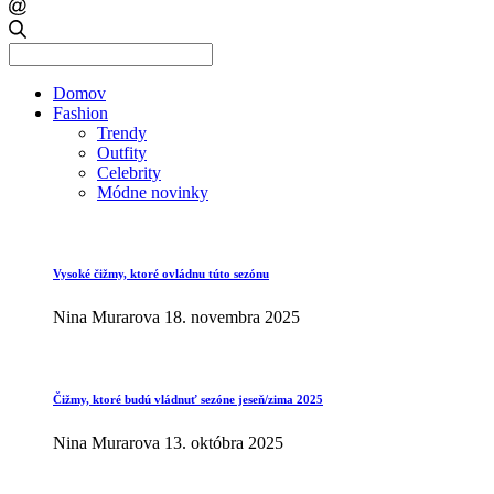
Search
for:
Domov
Fashion
Trendy
Outfity
Celebrity
Módne novinky
Vysoké čižmy, ktoré ovládnu túto sezónu
Nina Murarova
18. novembra 2025
Čižmy, ktoré budú vládnuť sezóne jeseň/zima 2025
Nina Murarova
13. októbra 2025