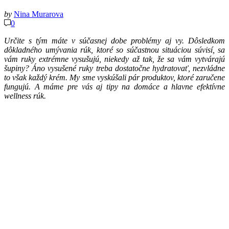
by
Nina Murarova
0
Určite s tým máte v súčasnej dobe problémy aj vy. Dôsledkom
dôkladného umývania rúk, ktoré so súčastnou situáciou súvisí, sa
vám ruky extrémne vysušujú, niekedy až tak, že sa vám vytvárajú
šupiny? Áno vysušené ruky treba dostatočne hydratovať, nezvládne
to však každý krém. My sme vyskúšali pár produktov, ktoré zaručene
fungujú. A máme pre vás aj tipy na domáce a hlavne efektívne
wellness rúk.