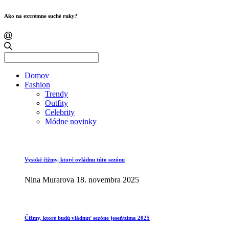
Ako na extrémne suché ruky?
Search
for:
Domov
Fashion
Trendy
Outfity
Celebrity
Módne novinky
Vysoké čižmy, ktoré ovládnu túto sezónu
Nina Murarova
18. novembra 2025
Čižmy, ktoré budú vládnuť sezóne jeseň/zima 2025