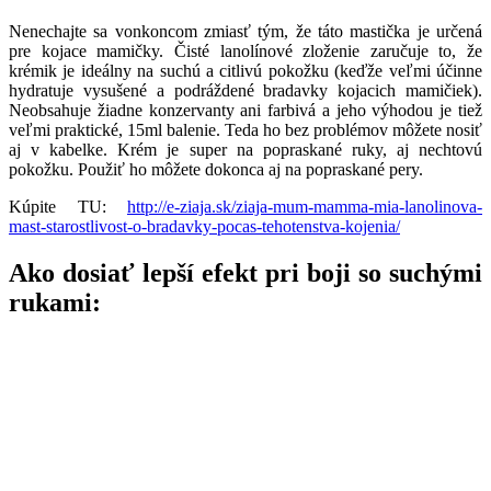
Nenechajte sa vonkoncom zmiasť tým, že táto mastička je určená
pre kojace mamičky. Čisté lanolínové zloženie zaručuje to, že
krémik je ideálny na suchú a citlivú pokožku (keďže veľmi účinne
hydratuje vysušené a podráždené bradavky kojacich mamičiek).
Neobsahuje žiadne konzervanty ani farbivá a jeho výhodou je tiež
veľmi praktické, 15ml balenie. Teda ho bez problémov môžete nosiť
aj v kabelke. Krém je super na popraskané ruky, aj nechtovú
pokožku. Použiť ho môžete dokonca aj na popraskané pery.
Kúpite TU:
http://e-ziaja.sk/ziaja-mum-mamma-mia-lanolinova-
mast-starostlivost-o-bradavky-pocas-tehotenstva-kojenia/
Ako dosiať lepší efekt pri boji so suchými
rukami: