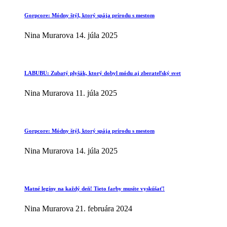
Gorpcore: Módny štýl, ktorý spája prírodu s mestom
Nina Murarova
14. júla 2025
LABUBU: Zubatý plyšák, ktorý dobyl módu aj zberateľský svet
Nina Murarova
11. júla 2025
Gorpcore: Módny štýl, ktorý spája prírodu s mestom
Nina Murarova
14. júla 2025
Matné legíny na každý deň! Tieto farby musíte vyskúšať!
Nina Murarova
21. februára 2024