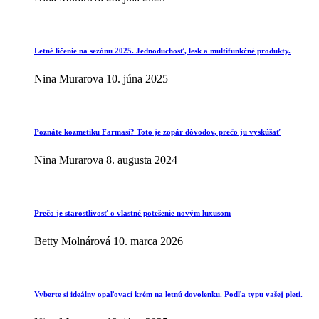
Letné líčenie na sezónu 2025. Jednoduchosť, lesk a multifunkčné produkty.
Nina Murarova
10. júna 2025
Poznáte kozmetiku Farmasi? Toto je zopár dôvodov, prečo ju vyskúšať
Nina Murarova
8. augusta 2024
Prečo je starostlivosť o vlastné potešenie novým luxusom
Betty Molnárová
10. marca 2026
Vyberte si ideálny opaľovací krém na letnú dovolenku. Podľa typu vašej pleti.