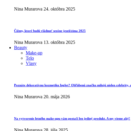
Nina Murarova
24. októbra 2025
Čižmy, ktoré budú vládnuť sezóne jeseň/zima 2025
Nina Murarova
13. októbra 2025
Beauty
Make-up
Telo
Vlasy
Poznáte dekoratívnu kozmetiku Inglot? Obľúbenú značku milujú nielen celebrity, al
Nina Murarova
20. mája 2026
Na vytvorenie letného make-upu vám postačí len jediný produkt. A my vieme aký!
Nina Murarova
28. júla 2025