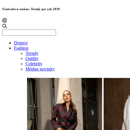
Festivalová sezóna: Trendy pre rok 2019
Search
for:
Domov
Fashion
Trendy
Outfity
Celebrity
Módne novinky