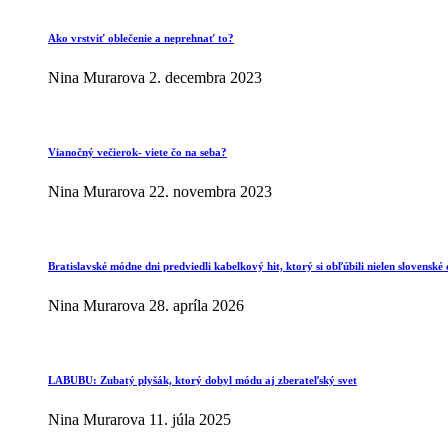
Ako vrstviť oblečenie a neprehnať to?
Nina Murarova
2. decembra 2023
Vianočný večierok- viete čo na seba?
Nina Murarova
22. novembra 2023
Bratislavské módne dni predviedli kabelkový hit, ktorý si obľúbili nielen slovenské 
Nina Murarova
28. apríla 2026
LABUBU: Zubatý plyšák, ktorý dobyl módu aj zberateľský svet
Nina Murarova
11. júla 2025