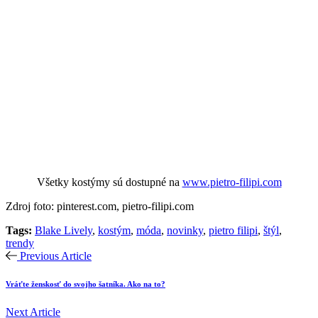
Všetky kostýmy sú dostupné na
www.pietro-filipi.com
Zdroj foto: pinterest.com, pietro-filipi.com
Tags:
Blake Lively
,
kostým
,
móda
,
novinky
,
pietro filipi
,
štýl
,
trendy
Previous Article
Vráťte ženskosť do svojho šatníka. Ako na to?
Next Article