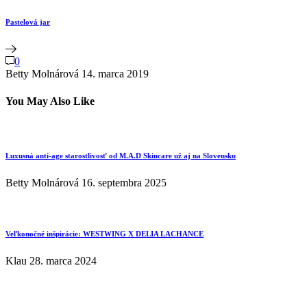
Pastelová jar
0
Betty Molnárová
14. marca 2019
You May Also Like
Luxusná anti-age starostlivosť od M.A.D Skincare už aj na Slovensku
Betty Molnárová
16. septembra 2025
Veľkonočné inšpirácie: WESTWING X DELIA LACHANCE
Klau
28. marca 2024