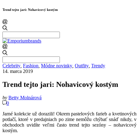
Trend tejto jari: Nohavicový kostým
Search
for:
Search
for:
Celebrity
,
Fashion
,
Módne novinky
,
Outfity
,
Trendy
14. marca 2019
Trend tejto jari: Nohavicový kostým
by
Betty Molnárová
0
Jarné kolekcie už dorazili! Okrem pastelových farieb a kvetinových
potlačí, ktoré v predajniach po zime nemôžu chýbať snáď nikdy, v
obchodoch uvidíte veľmi často trend tejto sezóny – nohavicový
kostým.