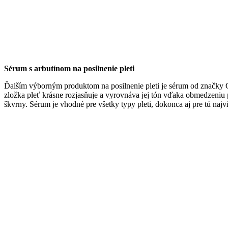
Sérum s arbutínom na posilnenie pleti
Ďalším výborným produktom na posilnenie pleti je sérum od značky 
zložka pleť krásne rozjasňuje a vyrovnáva jej tón vďaka obmedzeniu 
škvrny. Sérum je vhodné pre všetky typy pleti, dokonca aj pre tú najv