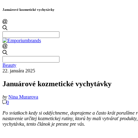
Januárové kozmetické vychytávky
Search
for:
Search
for:
Beauty
22. januára 2025
Januárové kozmetické vychytávky
by
Nina Murarova
0
Po sviatkoch kedy si oddýchneme, doprajeme a často krát porušíme rôz
nastavenie určitej kozmetickej rutiny, ktorú by mali vytvárať produkty
vychytávku, tento článok je presne pre vás.