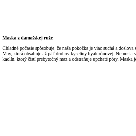
Maska z damašskej ruže
Chladné počasie spôsobuje, že naša pokožka je viac suchá a doslova
May, ktorá obsahuje až päť druhov kyseliny hyalurónovej. Nemusia sa je
kaolín, ktorý čistí prebytočný maz a odstraňuje upchaté póry. Maska 