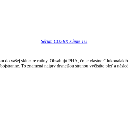
Sérum COSRX kúpite TU
om do vašej skincare rutiny. Obsahujú PHA, čo je vlastne Glukonalakt
obojstranne. To znamená najprv drsnejšou stranou vyčistíte pleť a nás