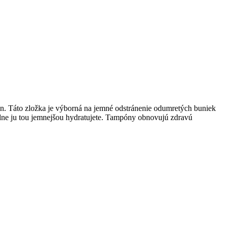
ón. Táto zložka je výborná na jemné odstránenie odumretých buniek
ledne ju tou jemnejšou hydratujete. Tampóny obnovujú zdravú