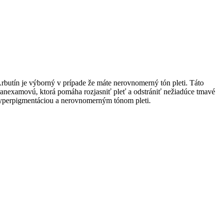
butín je výborný v prípade že máte nerovnomerný tón pleti. Táto
ranexamovú, ktorá pomáha rozjasniť pleť a odstrániť nežiadúce tmavé
 s hyperpigmentáciou a nerovnomerným tónom pleti.