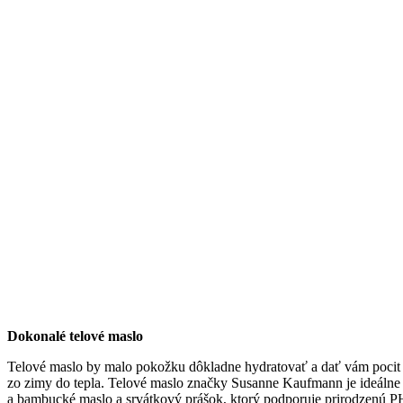
Dokonalé telové maslo
Telové maslo by malo pokožku dôkladne hydratovať a dať vám pocit a
zo zimy do tepla. Telové maslo značky Susanne Kaufmann je ideálne v 
a bambucké maslo a srvátkový prášok, ktorý podporuje prirodzenú PH