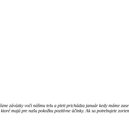
ne záväzky voči nášmu telu a pleti prichádza január kedy máme zase po
, ktoré majú pre našu pokožku pozitívne účinky. Ak sa potrebujete zorie