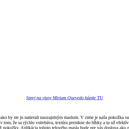
Sprej na vlasy Miriam Quevedo kúpite TU
ko by ste ju natierali naozajstným maslom. V zime je naša pokožka suc
tom, že sa rýchlo vstrebáva, textúra prenikne do hĺbky a tu už efektív
 pokožky. Aplikácia tohoto telového masla bude pre vás doslova ako m