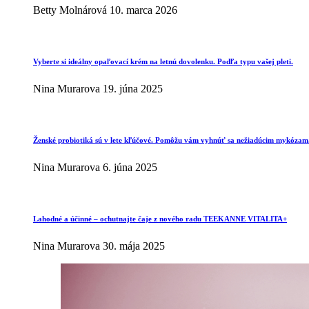
Betty Molnárová
10. marca 2026
Vyberte si ideálny opaľovací krém na letnú dovolenku. Podľa typu vašej pleti.
Nina Murarova
19. júna 2025
Ženské probiotiká sú v lete kľúčové. Pomôžu vám vyhnúť sa nežiadúcim mykózam
Nina Murarova
6. júna 2025
Lahodné a účinné – ochutnajte čaje z nového radu TEEKANNE VITALITA+
Nina Murarova
30. mája 2025