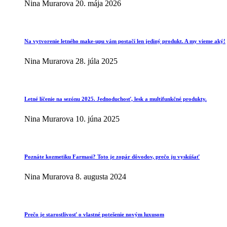
Nina Murarova
20. mája 2026
Na vytvorenie letného make-upu vám postačí len jediný produkt. A my vieme aký!
Nina Murarova
28. júla 2025
Letné líčenie na sezónu 2025. Jednoduchosť, lesk a multifunkčné produkty.
Nina Murarova
10. júna 2025
Poznáte kozmetiku Farmasi? Toto je zopár dôvodov, prečo ju vyskúšať
Nina Murarova
8. augusta 2024
Prečo je starostlivosť o vlastné potešenie novým luxusom