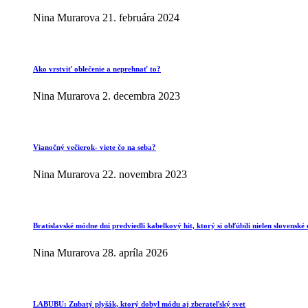
Nina Murarova
21. februára 2024
Ako vrstviť oblečenie a neprehnať to?
Nina Murarova
2. decembra 2023
Vianočný večierok- viete čo na seba?
Nina Murarova
22. novembra 2023
Bratislavské módne dni predviedli kabelkový hit, ktorý si obľúbili nielen slovenské 
Nina Murarova
28. apríla 2026
LABUBU: Zubatý plyšák, ktorý dobyl módu aj zberateľský svet