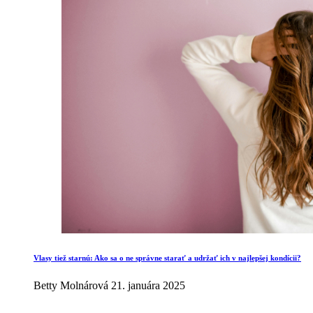
Vlasy tiež starnú: Ako sa o ne správne starať a udržať ich v najlepšej kondícii?
Betty Molnárová
21. januára 2025