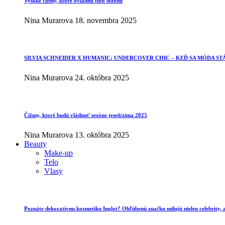
Vysoké čižmy, ktoré ovládnu túto sezónu
Nina Murarova
18. novembra 2025
SILVIA SCHNEIDER X HUMANIC: UNDERCOVER CHIC – KEĎ SA MÓDA ST
Nina Murarova
24. októbra 2025
Čižmy, ktoré budú vládnuť sezóne jeseň/zima 2025
Nina Murarova
13. októbra 2025
Beauty
Make-up
Telo
Vlasy
Poznáte dekoratívnu kozmetiku Inglot? Obľúbenú značku milujú nielen celebrity, al