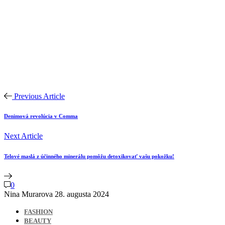
Previous Article
Denimová revolúcia v Comma
Next Article
Telové maslá z účinného minerálu pomôžu detoxikovať vašu pokožku!
0
Nina Murarova
28. augusta 2024
FASHION
BEAUTY