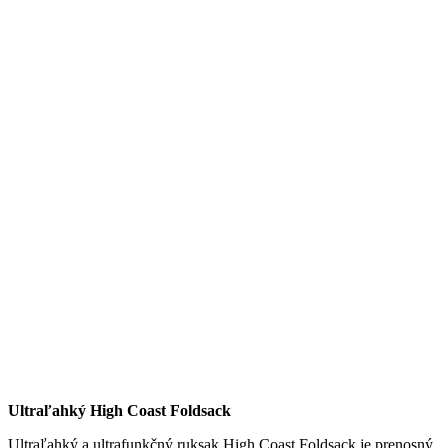
Ultraľahký High Coast Foldsack
Ultraľahký a ultrafunkčný ruksak High Coast Foldsack je prenosný,