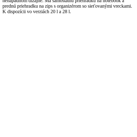
nenápadnom dizajne. Má samostatnú priehradku na notebook a
prednú priehradku na zips s organizérom so sieťovanými vreckami.
K dispozícii vo verziách 20 l a 28 l.