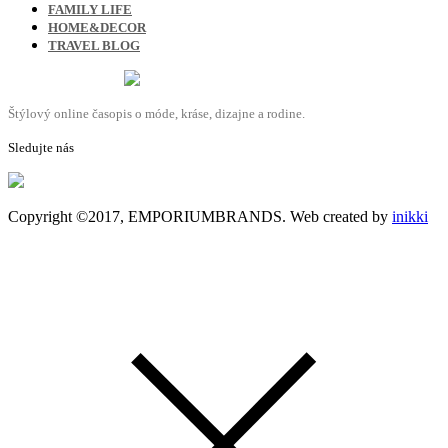
FAMILY LIFE
HOME&DECOR
TRAVEL BLOG
Štýlový online časopis o móde, kráse, dizajne a rodine.
Sledujte nás
Copyright ©2017, EMPORIUMBRANDS. Web created by
inikki