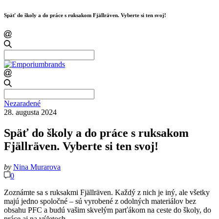
Späť do školy a do práce s ruksakom Fjällräven. Vyberte si ten svoj!
Search
for:
Search
for:
Nezaradené
28. augusta 2024
Späť do školy a do práce s ruksakom
Fjällräven. Vyberte si ten svoj!
by
Nina Murarova
0
Zoznámte sa s ruksakmi Fjällräven. Každý z nich je iný, ale všetky
majú jedno spoločné – sú vyrobené z odolných materiálov bez
obsahu PFC a budú vašim skvelým parťákom na ceste do školy, do
práce aj na výletoch.