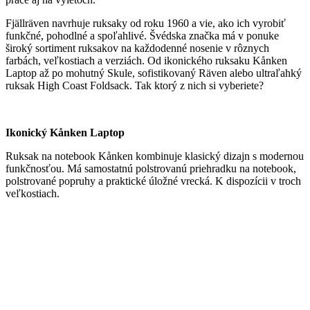
Fjällräven navrhuje ruksaky od roku 1960 a vie, ako ich vyrobiť
funkčné, pohodlné a spoľahlivé. Švédska značka má v ponuke
široký sortiment ruksakov na každodenné nosenie v rôznych
farbách, veľkostiach a verziách. Od ikonického ruksaku Kånken
Laptop až po mohutný Skule, sofistikovaný Räven alebo ultraľahký
ruksak High Coast Foldsack. Tak ktorý z nich si vyberiete?
Ikonický Kå
n
ken Laptop
Ruksak na notebook Kånken kombinuje klasický dizajn s modernou
funkčnosťou. Má samostatnú polstrovanú priehradku na notebook,
polstrované popruhy a praktické úložné vrecká. K dispozícii v troch
veľkostiach.