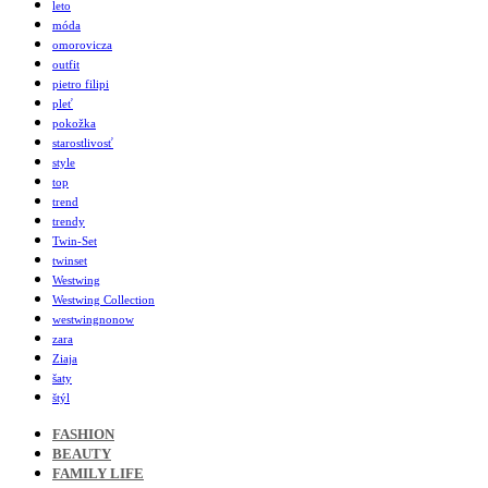
leto
móda
omorovicza
outfit
pietro filipi
pleť
pokožka
starostlivosť
style
top
trend
trendy
Twin-Set
twinset
Westwing
Westwing Collection
westwingnonow
zara
Ziaja
šaty
štýl
FASHION
BEAUTY
FAMILY LIFE