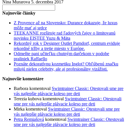
Nina Murarova
5. decembra 2017
Search
for:
Najnovšie články
Z Provence až na Slovensko: Durance dokazuje, že luxus
môže mať aj srdce
TEEKANNE rozširuje rad ľadových čajov o limitovanú
novinku EISTEE Yuzu & Mäta
Rekordný rok v Designer Outlet Parndorf, centrum eviduje
rekordné tržby a tretie miesto v Európe.
Odmeňte pani učiteľku chutným darčekom v podobe
praliniek Raffaello
Poznáte dekoratívnu kozmetiku Inglot? Obľúbenú značku
milujú nielen celebrity, ale aj profesionálny vizážisti.
Najnovšie komentáre
Barbora
komentoval
Swimtrainer Classic: Otestovali sme pre
vás najlepšie plávacie koleso pre deti
Terezia kubova
komentoval
Swimtrainer Classic: Otestovali
sme pre vás najlepšie plávacie koleso pre deti
Mirka
komentoval
Swimtrainer Classic: Otestovali sme pre
vás najlepšie plávacie koleso pre deti
Petra Remiašová
komentoval
Swimtrainer Classic: Otestovali
sme pre vás najlepšie plávacie koleso pre deti