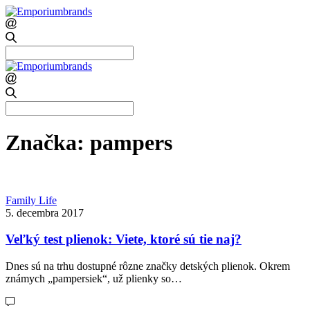
Search
for:
Search
for:
Značka:
pampers
Family Life
5. decembra 2017
Veľký test plienok: Viete, ktoré sú tie naj?
Dnes sú na trhu dostupné rôzne značky detských plienok. Okrem
známych „pampersiek“, už plienky so…