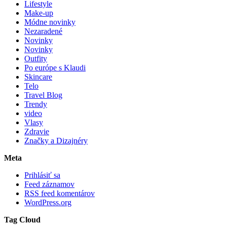
Lifestyle
Make-up
Módne novinky
Nezaradené
Novinky
Novinky
Outfity
Po európe s Klaudi
Skincare
Telo
Travel Blog
Trendy
video
Vlasy
Zdravie
Značky a Dizajnéry
Meta
Prihlásiť sa
Feed záznamov
RSS feed komentárov
WordPress.org
Tag Cloud