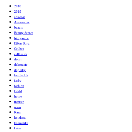
2018
2019
answear
Answear.sk
beauty
Beauty Secret
biorganica
Björn Borg
Cellbes
cellbes.sk
decor
dekorácie
doplnky
family life
farby
fashion
H&M
home
interier
jeseň
Kara
kolekcia
kozmetika
krása