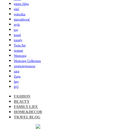
pietro filipi
pleť
pokožka
starostlivosť
style
top
trend
trendy
Twin-Set
twinset
Westwing
Westwing Collection
westwingnonow
zara
Ziaja
šaty
štýl
FASHION
BEAUTY
FAMILY LIFE
HOME&DECOR
TRAVEL BLOG