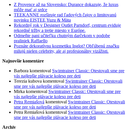
Z Provence až na Slovensko: Durance dokazuje, že luxus
môže mať aj srdce
TEEKANNE rozširuje rad ľadových čajov o limitovanú
novinku EISTEE Yuzu & Mäta
Rekordný rok v Designer Outlet Parndorf, centrum eviduje
rekordné tržby a tretie miesto v Európe.
Odmeňte pani učiteľku chutným darčekom v podobe
praliniek Raffaello
Poznáte dekoratívnu kozmetiku Inglot? Obľúbenú značku
milujú nielen celebrity, ale aj profesionálny vizážisti.
Najnovšie komentáre
Barbora
komentoval
Swimtrainer Classic: Otestovali sme pre
vás najlepšie plávacie koleso pre deti
Terezia kubova
komentoval
Swimtrainer Classic: Otestovali
sme pre vás najlepšie plávacie koleso pre deti
Mirka
komentoval
Swimtrainer Classic: Otestovali sme pre
vás najlepšie plávacie koleso pre deti
Petra Remiašová
komentoval
Swimtrainer Classic: Otestovali
sme pre vás najlepšie plávacie koleso pre deti
Petra Remiašová
komentoval
Swimtrainer Classic: Otestovali
sme pre vás najlepšie plávacie koleso pre deti
Archív