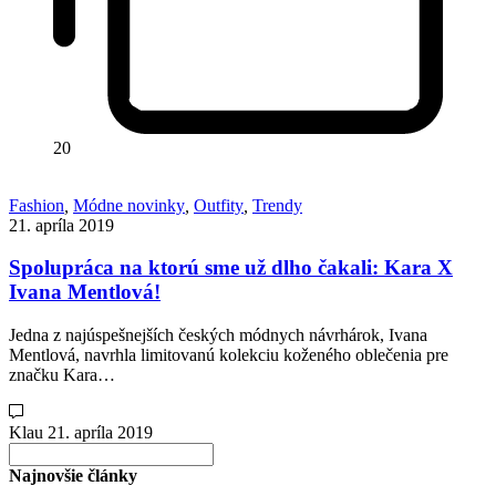
20
Fashion
,
Módne novinky
,
Outfity
,
Trendy
21. apríla 2019
Spolupráca na ktorú sme už dlho čakali: Kara X
Ivana Mentlová!
Jedna z najúspešnejších českých módnych návrhárok, Ivana
Mentlová, navrhla limitovanú kolekciu koženého oblečenia pre
značku Kara…
Klau
21. apríla 2019
Search
for:
Najnovšie články