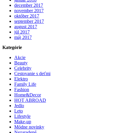
december 2017
november 2017
október 2017
september 2017
august 2017
júl 2017
máj 2017
Kategórie
Akcie
Beauty
Celebrity
Cestovanie s deťmi
Elektro
Family Life
Fashion
Home&Decor
HOT ABROAD
Jedlo
Leto
Lifestyle
Make-up
Módne novinky
Nezaradené