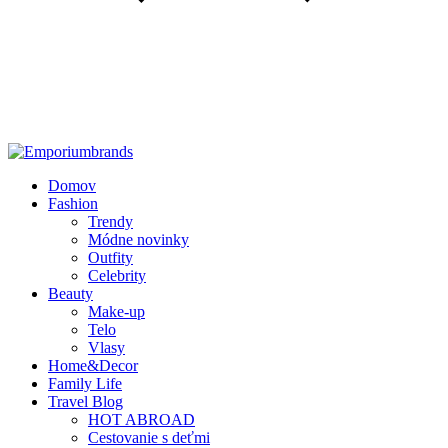
Domov
Fashion
Trendy
Módne novinky
Outfity
Celebrity
Beauty
Make-up
Telo
Vlasy
Home&Decor
Family Life
Travel Blog
HOT ABROAD
Cestovanie s deťmi