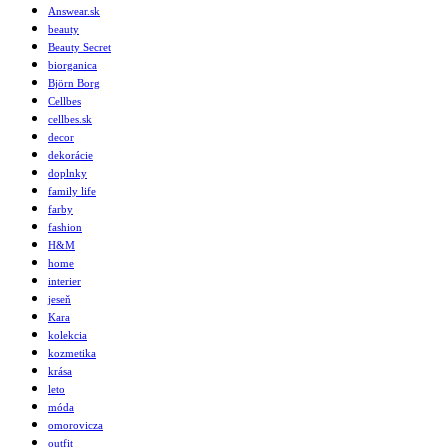
Answear.sk
beauty
Beauty Secret
biorganica
Björn Borg
Cellbes
cellbes.sk
decor
dekorácie
doplnky
family life
farby
fashion
H&M
home
interier
jeseň
Kara
kolekcia
kozmetika
krása
leto
móda
omorovicza
outfit