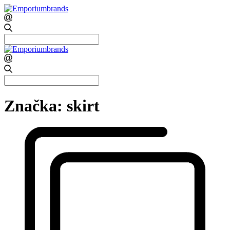
Search
for:
Search
for:
Značka:
skirt