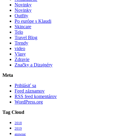
Novinky
Novinky
Outfity
Po európe s Klaudi
Skincare
Telo
Travel Blog
Trendy
video
Vlasy
Zdravie
Značky a Dizajnéry
Meta
Prihlásiť sa
Feed záznamov
RSS feed komentárov
WordPress.org
Tag Cloud
2018
2019
answear