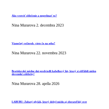
Ako vrstviť oblečenie a neprehnať to?
Nina Murarova
2. decembra 2023
Vianočný večierok- viete čo na seba?
Nina Murarova
22. novembra 2023
Bratislavské módne dni predviedli kabelkový hit, ktorý si obľúbili nielen
slovenské celebrity!
Nina Murarova
28. apríla 2026
LABUBU: Zubatý plyšák, ktorý dobyl módu aj zberateľský svet