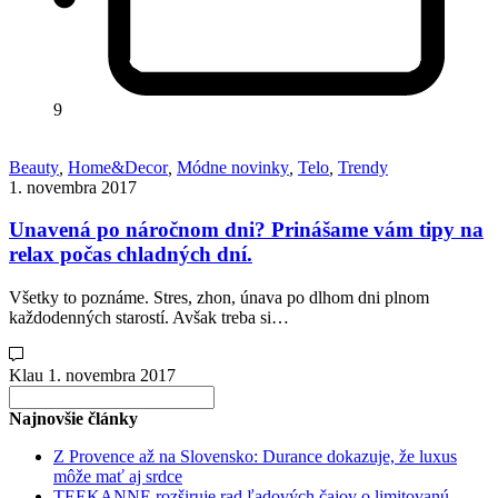
9
Beauty
,
Home&Decor
,
Módne novinky
,
Telo
,
Trendy
1. novembra 2017
Unavená po náročnom dni? Prinášame vám tipy na
relax počas chladných dní.
Všetky to poznáme. Stres, zhon, únava po dlhom dni plnom
každodenných starostí. Avšak treba si…
Klau
1. novembra 2017
Search
for:
Najnovšie články
Z Provence až na Slovensko: Durance dokazuje, že luxus
môže mať aj srdce
TEEKANNE rozširuje rad ľadových čajov o limitovanú