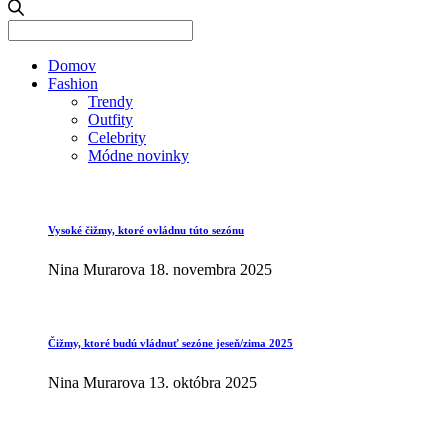
Search
for:
Domov
Fashion
Trendy
Outfity
Celebrity
Módne novinky
Vysoké čižmy, ktoré ovládnu túto sezónu
Nina Murarova
18. novembra 2025
Čižmy, ktoré budú vládnuť sezóne jeseň/zima 2025
Nina Murarova
13. októbra 2025