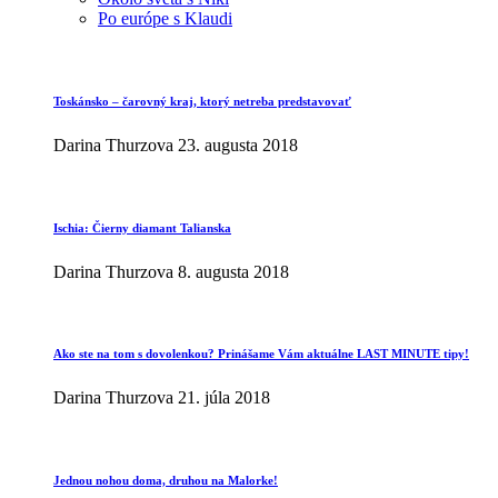
Po európe s Klaudi
Toskánsko – čarovný kraj, ktorý netreba predstavovať
Darina Thurzova
23. augusta 2018
Ischia: Čierny diamant Talianska
Darina Thurzova
8. augusta 2018
Ako ste na tom s dovolenkou? Prinášame Vám aktuálne LAST MINUTE tipy!
Darina Thurzova
21. júla 2018
Jednou nohou doma, druhou na Malorke!