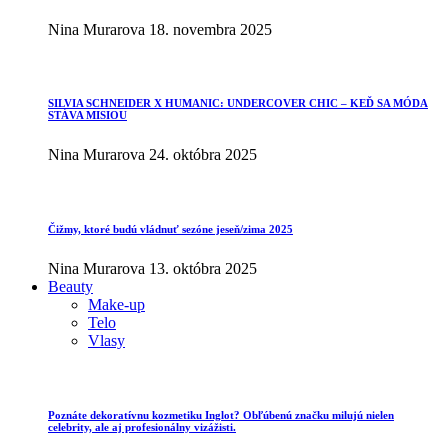
Nina Murarova
18. novembra 2025
SILVIA SCHNEIDER X HUMANIC: UNDERCOVER CHIC – KEĎ SA MÓDA
STÁVA MISIOU
Nina Murarova
24. októbra 2025
Čižmy, ktoré budú vládnuť sezóne jeseň/zima 2025
Nina Murarova
13. októbra 2025
Beauty
Make-up
Telo
Vlasy
Poznáte dekoratívnu kozmetiku Inglot? Obľúbenú značku milujú nielen
celebrity, ale aj profesionálny vizážisti.