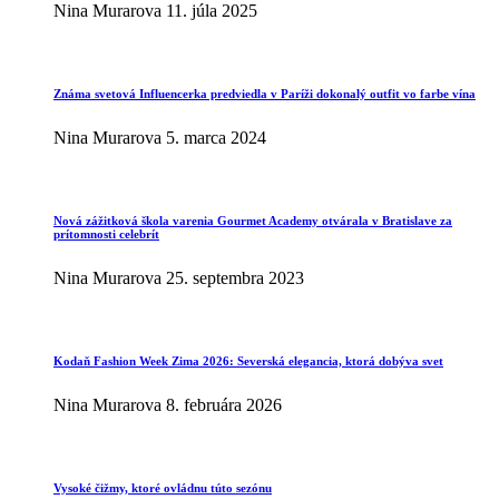
Nina Murarova
11. júla 2025
Známa svetová Influencerka predviedla v Paríži dokonalý outfit vo farbe vína
Nina Murarova
5. marca 2024
Nová zážitková škola varenia Gourmet Academy otvárala v Bratislave za
prítomnosti celebrít
Nina Murarova
25. septembra 2023
Kodaň Fashion Week Zima 2026: Severská elegancia, ktorá dobýva svet
Nina Murarova
8. februára 2026
Vysoké čižmy, ktoré ovládnu túto sezónu