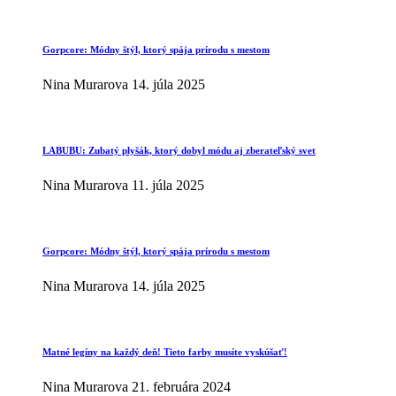
Gorpcore: Módny štýl, ktorý spája prírodu s mestom
Nina Murarova
14. júla 2025
LABUBU: Zubatý plyšák, ktorý dobyl módu aj zberateľský svet
Nina Murarova
11. júla 2025
Gorpcore: Módny štýl, ktorý spája prírodu s mestom
Nina Murarova
14. júla 2025
Matné legíny na každý deň! Tieto farby musíte vyskúšať!
Nina Murarova
21. februára 2024