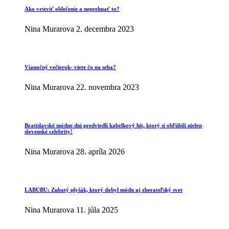
Ako vrstviť oblečenie a neprehnať to?
Nina Murarova
2. decembra 2023
Vianočný večierok- viete čo na seba?
Nina Murarova
22. novembra 2023
Bratislavské módne dni predviedli kabelkový hit, ktorý si obľúbili nielen
slovenské celebrity!
Nina Murarova
28. apríla 2026
LABUBU: Zubatý plyšák, ktorý dobyl módu aj zberateľský svet
Nina Murarova
11. júla 2025