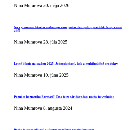
Nina Murarova
20. mája 2026
Na vytvorenie letného make-upu vám postačí len jediný produkt. A my vieme
aký!
Nina Murarova
28. júla 2025
Letné líčenie na sezónu 2025. Jednoduchosť, lesk a multifunkčné produkty.
Nina Murarova
10. júna 2025
Poznáte kozmetiku Farmasi? Toto je zopár dôvodov, prečo ju vyskúšať
Nina Murarova
8. augusta 2024
Prečo je starostlivosť o vlastné potešenie novým luxusom