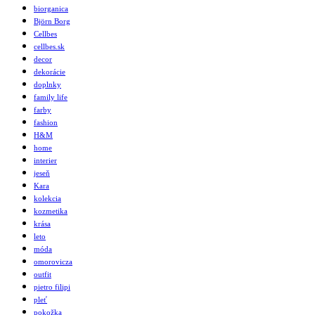
biorganica
Björn Borg
Cellbes
cellbes.sk
decor
dekorácie
doplnky
family life
farby
fashion
H&M
home
interier
jeseň
Kara
kolekcia
kozmetika
krása
leto
móda
omorovicza
outfit
pietro filipi
pleť
pokožka