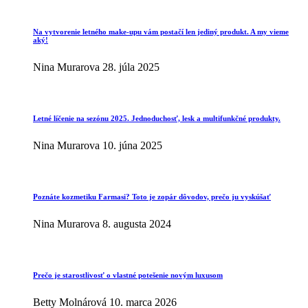
Na vytvorenie letného make-upu vám postačí len jediný produkt. A my vieme
aký!
Nina Murarova
28. júla 2025
Letné líčenie na sezónu 2025. Jednoduchosť, lesk a multifunkčné produkty.
Nina Murarova
10. júna 2025
Poznáte kozmetiku Farmasi? Toto je zopár dôvodov, prečo ju vyskúšať
Nina Murarova
8. augusta 2024
Prečo je starostlivosť o vlastné potešenie novým luxusom
Betty Molnárová
10. marca 2026