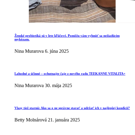
Ženské probiotiká sú v lete kľúčové. Pomôžu vám vyhnúť sa nežiadúcim
mykózam.
Nina Murarova
6. júna 2025
Lahodné a účinné – ochutnajte čaje z nového radu TEEKANNE VITALITA+
Nina Murarova
30. mája 2025
Vlasy tiež starnú: Ako sa o ne správne starať a udržať ich v najlepšej kondícii?
Betty Molnárová
21. januára 2025