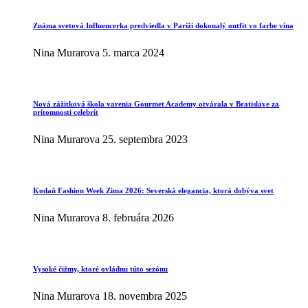
Známa svetová Influencerka predviedla v Paríži dokonalý outfit vo farbe vína
Nina Murarova
5. marca 2024
Nová zážitková škola varenia Gourmet Academy otvárala v Bratislave za
prítomnosti celebrít
Nina Murarova
25. septembra 2023
Kodaň Fashion Week Zima 2026: Severská elegancia, ktorá dobýva svet
Nina Murarova
8. februára 2026
Vysoké čižmy, ktoré ovládnu túto sezónu
Nina Murarova
18. novembra 2025