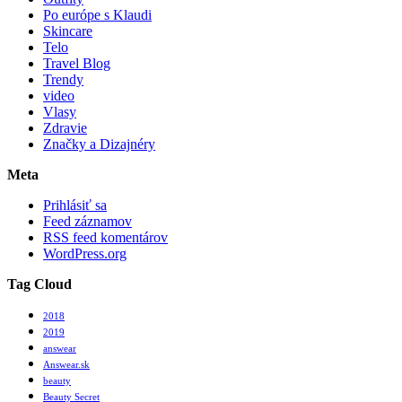
Po európe s Klaudi
Skincare
Telo
Travel Blog
Trendy
video
Vlasy
Zdravie
Značky a Dizajnéry
Meta
Prihlásiť sa
Feed záznamov
RSS feed komentárov
WordPress.org
Tag Cloud
2018
2019
answear
Answear.sk
beauty
Beauty Secret