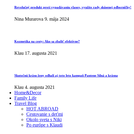
Revolučný produkt proti vypadávaniu vlasov, využite rady skúsenej odborníčky!
Nina Murarova
9. mája 2024
Kozmetika na cesty: Ako sa zbaliť efektívne?
Klau
17. augusta 2021
Skutočnú krásu ženy odhalí aj toto leto kampaň Pantene Silná a krásna
Klau
4. augusta 2021
Home&Decor
Family Life
Travel Blog
HOT ABROAD
Cestovanie s deťmi
Okolo sveta s Niki
Po európe s Klaudi