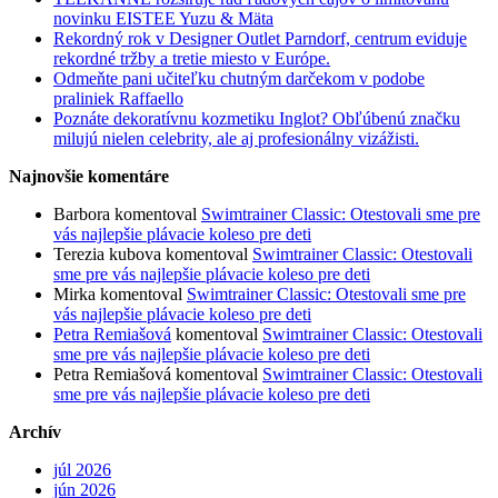
novinku EISTEE Yuzu & Mäta
Rekordný rok v Designer Outlet Parndorf, centrum eviduje
rekordné tržby a tretie miesto v Európe.
Odmeňte pani učiteľku chutným darčekom v podobe
praliniek Raffaello
Poznáte dekoratívnu kozmetiku Inglot? Obľúbenú značku
milujú nielen celebrity, ale aj profesionálny vizážisti.
Najnovšie komentáre
Barbora
komentoval
Swimtrainer Classic: Otestovali sme pre
vás najlepšie plávacie koleso pre deti
Terezia kubova
komentoval
Swimtrainer Classic: Otestovali
sme pre vás najlepšie plávacie koleso pre deti
Mirka
komentoval
Swimtrainer Classic: Otestovali sme pre
vás najlepšie plávacie koleso pre deti
Petra Remiašová
komentoval
Swimtrainer Classic: Otestovali
sme pre vás najlepšie plávacie koleso pre deti
Petra Remiašová
komentoval
Swimtrainer Classic: Otestovali
sme pre vás najlepšie plávacie koleso pre deti
Archív
júl 2026
jún 2026