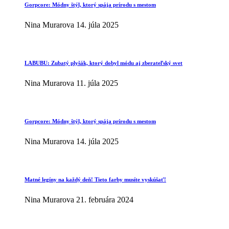
Gorpcore: Módny štýl, ktorý spája prírodu s mestom
Nina Murarova
14. júla 2025
LABUBU: Zubatý plyšák, ktorý dobyl módu aj zberateľský svet
Nina Murarova
11. júla 2025
Gorpcore: Módny štýl, ktorý spája prírodu s mestom
Nina Murarova
14. júla 2025
Matné legíny na každý deň! Tieto farby musíte vyskúšať!
Nina Murarova
21. februára 2024