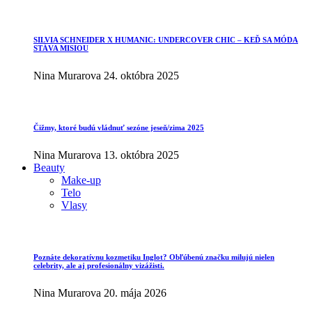
SILVIA SCHNEIDER X HUMANIC: UNDERCOVER CHIC – KEĎ SA MÓDA
STÁVA MISIOU
Nina Murarova
24. októbra 2025
Čižmy, ktoré budú vládnuť sezóne jeseň/zima 2025
Nina Murarova
13. októbra 2025
Beauty
Make-up
Telo
Vlasy
Poznáte dekoratívnu kozmetiku Inglot? Obľúbenú značku milujú nielen
celebrity, ale aj profesionálny vizážisti.
Nina Murarova
20. mája 2026