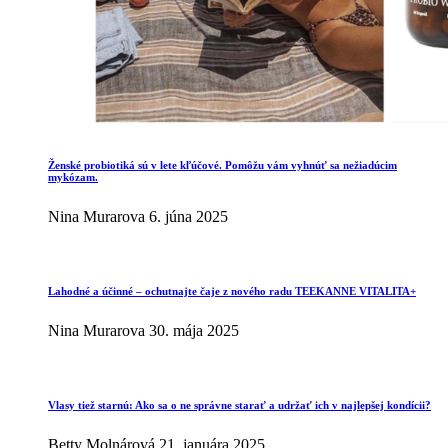
Ženské probiotiká sú v lete kľúčové. Pomôžu vám vyhnúť sa nežiadúcim
mykózam.
Nina Murarova
6. júna 2025
Lahodné a účinné – ochutnajte čaje z nového radu TEEKANNE VITALITA+
Nina Murarova
30. mája 2025
Vlasy tiež starnú: Ako sa o ne správne starať a udržať ich v najlepšej kondícii?
Betty Molnárová
21. januára 2025