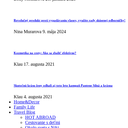
Revolučný produkt proti vypadávaniu vlasov, využite rady skúsenej odborníčky!
Nina Murarova
9. mája 2024
Kozmetika na cesty: Ako sa zbaliť efektívne?
Klau
17. augusta 2021
Skutočnú krásu ženy odhalí aj toto leto kampaň Pantene Silná a krásna
Klau
4. augusta 2021
Home&Decor
Family Life
Travel Blog
HOT ABROAD
Cestovanie s deťmi
Okolo sveta s Niki