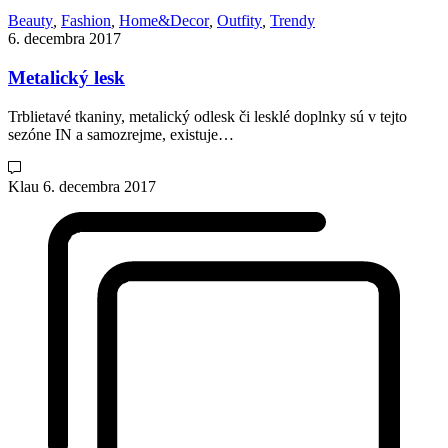
Beauty
,
Fashion
,
Home&Decor
,
Outfity
,
Trendy
6. decembra 2017
Metalický lesk
Trblietavé tkaniny, metalický odlesk či lesklé doplnky sú v tejto
sezóne IN a samozrejme, existuje…
Klau
6. decembra 2017