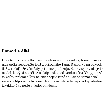
Ľanové a dlhé
Hoci tieto šaty sú dlhé a majú dokonca aj dlhý rukáv, horúco vám v
nich určite nebude.Sú totiž z prírodného ľanu. Rázporky na bokoch
tiež zaručujú, že vám šaty príjemne prefukujú. Samozrejme, nie je to
model, ktorý si oblečiete na kúpalisko keď vonku zúria 30tky, ale sú
to veľmi príjemné šaty na chladnejšie letné dni, alebo romantické
večery. Odporučila by som ich aj na návštevu letnej svadby, ideálne
takej,ktorá sa nesie v ľudovom duchu.