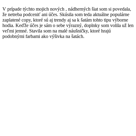
V prípade týchto mojich nových , nádherných šiat som si povedala,
že netreba podceniť ani účes. Skúsila som teda aktuálne populárne
zaplatené copy, ktoré sú aj trendy aj sa k šatám tohto tipu výborne
hodia. Keďže účes je sám o sebe výrazný, doplnky som volila už len
veľmi jemné. Stavila som na malé náušničky, ktoré hrajú
podobnými farbami ako výšivka na šatách.