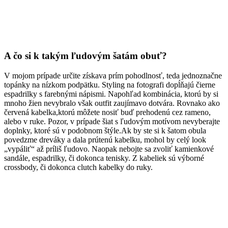
A čo si k takým ľudovým šatám obuť?
V mojom prípade určite získava prím pohodlnosť, teda jednoznačne
topánky na nízkom podpätku. Styling na fotografi dopĺňajú čierne
espadrilky s farebnými nápismi. Napohľad kombinácia, ktorú by si
mnoho žien nevybralo však outfit zaujímavo dotvára. Rovnako ako
červená kabelka,ktorú môžete nosiť buď prehodenú cez rameno,
alebo v ruke. Pozor, v prípade šiat s ľudovým motívom nevyberajte
doplnky, ktoré sú v podobnom štýle.Ak by ste si k šatom obula
povedzme dreváky a dala prútenú kabelku, mohol by celý look
„vypáliť“ až príliš ľudovo. Naopak nebojte sa zvoliť kamienkové
sandále, espadrilky, či dokonca tenisky. Z kabeliek sú výborné
crossbody, či dokonca clutch kabelky do ruky.