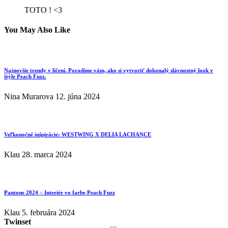
TOTO ! <3
You May Also Like
Najnovšie trendy v líčení. Poradíme vám, ako si vytvoriť dokonalý slávnostný look v
štýle Peach Fuzz.
Nina Murarova
12. júna 2024
Veľkonočné inšpirácie: WESTWING X DELIA LACHANCE
Klau
28. marca 2024
Pantone 2024 – Interiér vo farbe Peach Fuzz
Klau
5. februára 2024
Twinset