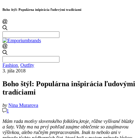
Boho štýl: Populárna inšpirácia ľudovými tradíciami
Search
for:
Search
for:
Fashion
,
Outfity
3. júla 2018
Boho štýl: Populárna inšpirácia ľudovými
tradíciami
by
Nina Murarova
1
Mám rada motívy slovenského folklóru,kroje, rôžne vyšívané blúzky
a šaty. Vždy ma na prvý pohľad zaujme oblečenie so zaujímavou
výšivkou, alebo ručným prepracovaním. Inak to nebolo ani v
prípade týchto nádherných šiat, ktoré boli v mojom prípade láskou