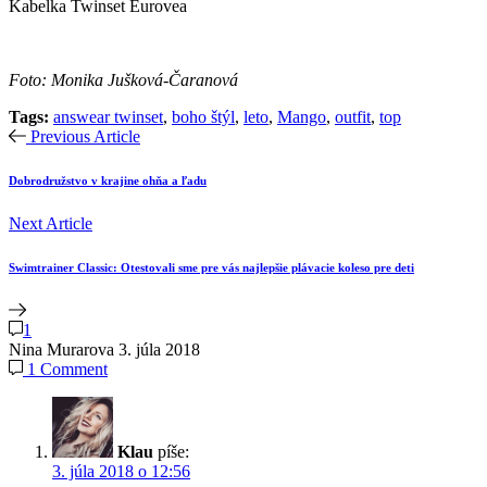
Kabelka Twinset Eurovea
Foto: Monika Jušková-Čaranová
Tags:
answear twinset
,
boho štýl
,
leto
,
Mango
,
outfit
,
top
Previous Article
Dobrodružstvo v krajine ohňa a ľadu
Next Article
Swimtrainer Classic: Otestovali sme pre vás najlepšie plávacie koleso pre deti
1
Nina Murarova
3. júla 2018
1 Comment
Klau
píše:
3. júla 2018 o 12:56